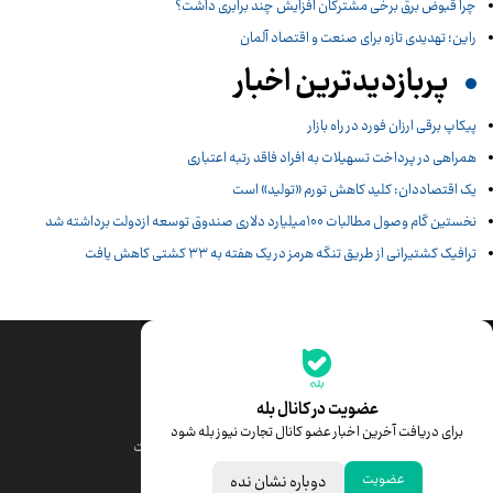
چرا قبوض برق برخی مشترکان افزایش چند برابری داشت؟
راین؛ تهدیدی تازه برای صنعت و اقتصاد آلمان
پربازدیدترین اخبار
پیکاپ برقی ارزان فورد در راه بازار
همراهی در پرداخت تسهیلات به افراد فاقد رتبه اعتباری
یک اقتصاددان: کلید کاهش تورم «تولید» است
نخستین گام وصول مطالبات 100میلیارد دلاری صندوق توسعه ازدولت برداشته شد
ترافیک کشتیرانی از طریق تنگه هرمز در یک هفته به ۳۳ کشتی کاهش یافت
جدیدترین قیمت‌ها
قیمت طلا
قیمت یورو
عضویت در کانال بله
برای دریافت آخرین اخبار عضو کانال تجارت نیوز بله شود
قیمت دلار
قیمت درهم امارات
عضویت
دوباره نشان نده
قیمت سکه امامی
ابزار تبدیل نرخ ارز