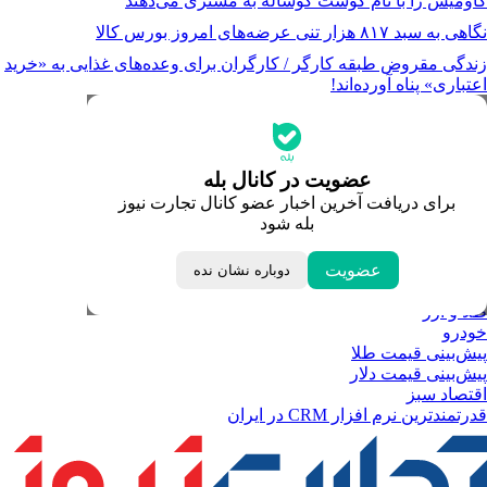
گاومیش را با نام گوشت گوساله به مشتری می‌دهند
نگاهی به سبد ۸۱۷ هزار تنی عرضه‌های امروز بورس کالا
زندگی مقروض طبقه کارگر / کارگران برای وعده‌های غذایی به «خرید
اعتباری» پناه آورده‌اند!
جدیدترین قیمت‌ها
قیمت طلا
قیمت دلار
قیمت سکه امامی
عضویت در کانال بله
قیمت یورو
برای دریافت آخرین اخبار عضو کانال تجارت نیوز
قیمت درهم امارات
بله شود
ابزار تبدیل نرخ ارز
خبرهای مهم
لحظه تحویل سال
عضویت
دوباره نشان نده
داغ‌ترین‌های اقتصادی
طلا و ارز
خودرو
پیش‌بینی قیمت طلا
پیش‌بینی قیمت دلار
اقتصاد سبز
قدرتمندترین نرم‌ افزار CRM در ایران