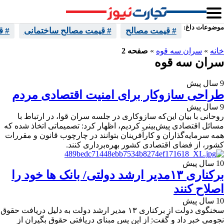
موضوعات داغ:
# قیمت مصالح
# قیمت مصالح ساختمانی
# ق
خانه
»
سران سه قوه
»
صفحه 2
سران سه قوه
9 سال پیش
طراحی سازوکار برای امنیت اقتصادی مردم
9 سال پیش
روحانی با بیان این‌که سازوکاری در جلسه سران قوا، در ارتباط با
مسائل اقتصادی پیش‌بینی کردیم، اظهار کرد: تصمیماتی اتخاذ شده که
همه سرمایه‌گذاران و کارآفرینان بتوانند در چارچوب قانون و مقررات
کشور، از فضای اقتصادی کشور بهره‌برداری کنند.
10 سال پیش
برکناری ۱۳مدیر ارشد دولتی/ بانک ها خود را
اصلاح کنند
10 سال پیش
سخنگوی دولت از برکناری ۱۳ مدیر ارشد دولت به دلیل دریافت حقوق
نجومی خبر داد و گفت: از این پس مبنای دریافتی حقوق بگیران از