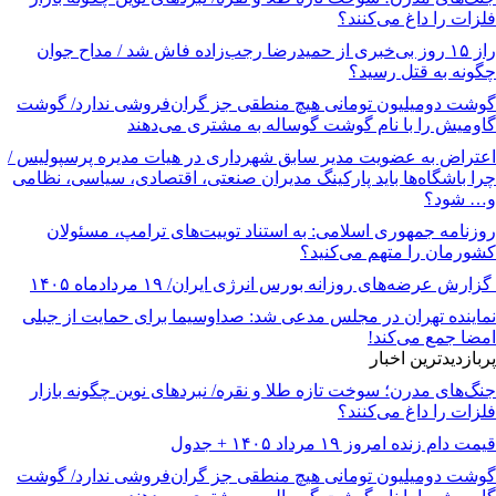
فلزات را داغ می‌کنند؟
راز ۱۵ روز بی‌خبری از حمیدرضا رجب‌زاده فاش شد / مداح جوان
چگونه به قتل رسید؟
گوشت دومیلیون تومانی هیچ منطقی جز گران‌فروشی ندارد/ گوشت
گاومیش را با نام گوشت گوساله به مشتری می‌دهند
اعتراض به عضویت مدیر سابق شهرداری در هیات مدیره پرسپولیس /
چرا باشگاه‌ها باید پارکینگ مدیران صنعتی، اقتصادی، سیاسی، نظامی
و… شود؟
روزنامه جمهوری اسلامی: به استناد توییت‌های ترامپ، مسئولان
کشورمان را متهم می‌کنید؟
گزارش عرضه‌های روزانه بورس انرژی ایران/ ۱۹ مردادماه ۱۴۰۵
نماینده تهران در مجلس مدعی شد: صداوسیما برای حمایت از جبلی
امضا جمع می‌کند!
پربازدیدترین اخبار
جنگ‌های مدرن؛ سوخت تازه طلا و نقره/ نبردهای نوین چگونه بازار
فلزات را داغ می‌کنند؟
قیمت دام زنده امروز ۱۹ مرداد ۱۴۰۵ + جدول
گوشت دومیلیون تومانی هیچ منطقی جز گران‌فروشی ندارد/ گوشت