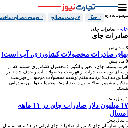
موضوعات داغ:
# جنگ
# قیمت مصالح
# قیمت مصالح ساختما
خانه
»
صادرات چای
صادرات چای
8 ماه پیش
بهای صادرات محصولات کشاورزی، آب است!
8 ماه پیش
خرما، پسته، چای، انجیر و انگور 5 محصول کشاورزی هستند که در
راستای توسعه صادرات از فهرست محصولات آب‌بر حذف شدند. بر
اساس بند (پ) برنامه هفتم توسعه محصولات موجود در فهرست
مذکور مشمول سالانه نیم درصد ارزش محموله عوارض صادراتی
هستند.
1 سال پیش
۱۷ میلیون دلار صادرات چای در ۱۱ ماهه
امسال
1 سال پیش
رئیس سازمان چای کشور از صادرات چای ایرانی در ۱۱ ماهه امسال