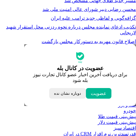
مسیر جدید طلای جهانی مشخص شد
محسن رضایی دبیر شورای عالی امنیت ملی شد
گزافه‌گویی و لفاظی جدید ترامپ علیه ایران
تکذیب ادعای نماینده مجلس درباره نحوه ردزنی محل استقرار شهید
لاریجانی
اصلاح قانون مهریه به دستورکار مجلس بازگشت
جدیدترین قیمت‌ها
قیمت طلا
قیمت دلار
قیمت سکه امامی
عضویت در کانال بله
قیمت یورو
برای دریافت آخرین اخبار عضو کانال تجارت نیوز
قیمت درهم امارات
بله شود
ابزار تبدیل نرخ ارز
خبرهای مهم
لحظه تحویل سال
عضویت
دوباره نشان نده
داغ‌ترین‌های اقتصادی
طلا و ارز
خودرو
پیش‌بینی قیمت طلا
پیش‌بینی قیمت دلار
اقتصاد سبز
قدرتمندترین نرم‌ افزار CRM در ایران