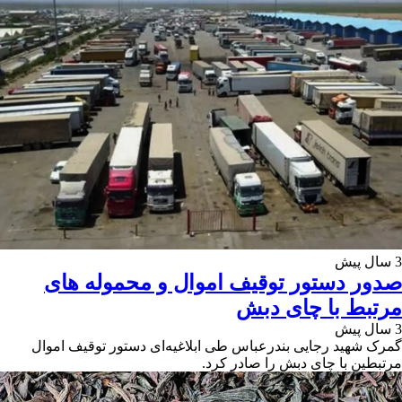
3 سال پیش
صدور دستور توقیف اموال و محموله های
مرتبط با چای دبش
3 سال پیش
گمرک شهید رجایی بندرعباس طی ابلاغیه‌ای دستور توقیف اموال
مرتبطین با چای دبش را صادر کرد.