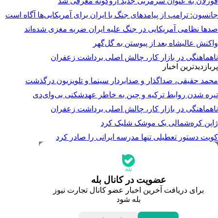
فورلان به عنوان سرمربی جدید اروگوئه معرفی شد
جانسون: ترامپ از پیامدهای جنگ با ایران برای آمریکایی‌ها آگاه است
صدها نظامی آمریکایی در جنگ علیه ایران ضربه مغزی شده‌اند
واکنش عالیشاه بعد از پیوستن به گل‌گهر
ناهماهنگی در بازار کار، چالش اصلی برداشت زعفران
پربازدیدترین اخبار
محمد حقیقی، صداگذار و صدابردار سینما و تلویزیون درگذشت
تیره شدن روابط ترکیه و چین به خاطر عهدشکنی بی‌وای‌دی
ناهماهنگی در بازار کار، چالش اصلی برداشت زعفران
ژاپن کره‌شمالی یک موشک شلیک کرد
کویت دستور تعطیلی تنها مدرسه ایرانی را صادر کرد
جدیدترین قیمت‌ها
قیمت طلا
قیمت دلار
قیمت سکه امامی
عضویت در کانال بله
قیمت یورو
برای دریافت آخرین اخبار عضو کانال تجارت نیوز
قیمت درهم امارات
بله شود
ابزار تبدیل نرخ ارز
خبرهای مهم