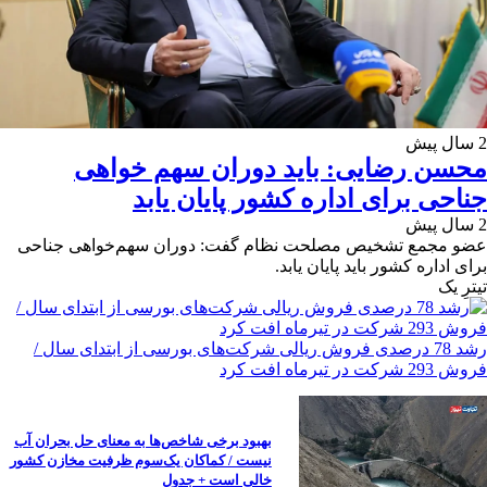
2 سال پیش
محسن رضایی: باید دوران سهم خواهی
جناحی برای اداره کشور پایان یابد
2 سال پیش
عضو مجمع تشخیص مصلحت نظام گفت: دوران سهم‌خواهی جناحی
برای اداره کشور باید پایان یابد.
تیترِ یک
رشد 78 درصدی فروش ریالی شرکت‌های بورسی از ابتدای سال /
فروش 293 شرکت در تیرماه افت کرد
بهبود برخی شاخص‌ها به معنای حل بحران آب
نیست / کماکان یک‌سوم ظرفیت مخازن کشور
خالی است + جدول