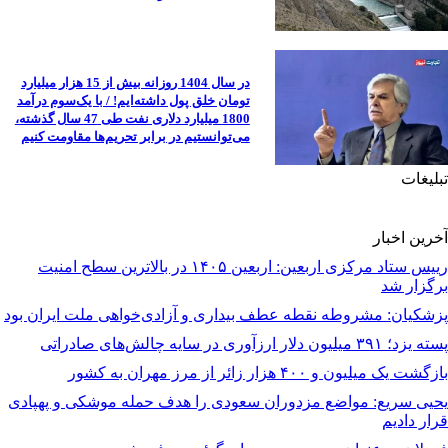
در سال 1404 روزانه بیش از 15 هزار میلیارد
تومان خلق پول داشته‌ایم! / با یک‌سوم درآمد
1800 میلیارد دلاری نفت طی 47 سال گذشته،
می‌توانستیم در برابر تحریم‌ها مقاومت کنیم
تبلیغات
آخرین اخبار
رییس ستاد مرکزی اربعین: اربعین ۱۴۰۵ در بالاترین سطح امنیت
برگزار شد
پزشکیان: مشروطه نقطه عطف بیداری و آزادی‌خواهی ملت ایران بود
پسته یزد؛ ۳۹۱ میلیون دلار ارزآوری در سایه چالش‌های صادراتی
بازگشت یک میلیون و ۴۰۰ هزار زائر از مرز مهران به کشور
یحیی سریع: مواضع مزدوران سعودی را هدف حمله موشکی و پهپادی
قرار دادیم