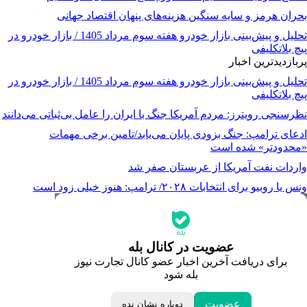
بحران هرمز و سایه سنگین هزینه‌های پنهان اقتصاد جهانی
تحلیل و پیش‌بینی بازار خودرو هفته سوم مرداد 1405 / بازار خودرو در
پیچ بلاتکلیفی
پربازدیدترین اخبار
تحلیل و پیش‌بینی بازار خودرو هفته سوم مرداد 1405 / بازار خودرو در
پیچ بلاتکلیفی
نظرسنجی رویترز: مردم آمریکا جنگ با ایران را عامل بی‌ثباتی می‌دانند
ادعای ترامپ: جنگ بزودی پایان می‌یابد/تامین برخی مهمات
«محدودتر» شده است
واردات نفت آمریکا از عربستان صفر شد
ونس یا روبیو برای انتخابات ۲۰۲۸/ ترامپ: هنوز خیلی زود است
جدیدترین قیمت‌ها
قیمت طلا
قیمت دلار
قیمت سکه امامی
عضویت در کانال بله
قیمت یورو
برای دریافت آخرین اخبار عضو کانال تجارت نیوز
قیمت درهم امارات
بله شود
ابزار تبدیل نرخ ارز
خبرهای مهم
لحظه تحویل سال
عضویت
دوباره نشان نده