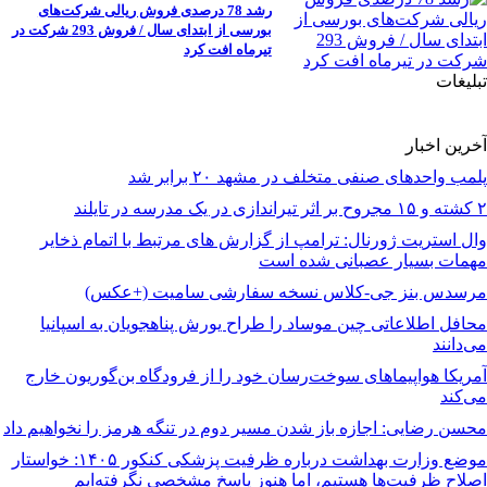
رشد 78 درصدی فروش ریالی شرکت‌های
بورسی از ابتدای سال / فروش 293 شرکت در
تیرماه افت کرد
تبلیغات
آخرین اخبار
پلمب واحدهای صنفی متخلف در مشهد ۲۰ برابر شد
۲ کشته و ۱۵ مجروح بر اثر تیراندازی در یک مدرسه در تایلند
وال استریت ژورنال: ترامپ از گزارش های مرتبط با اتمام ذخایر
مهمات بسیار عصبانی شده است
مرسدس بنز جی-کلاس نسخه سفارشی سامیت (+عکس)
محافل اطلاعاتی چین موساد را طراح یورش پناهجویان به اسپانیا
می‌دانند
آمریکا هواپیماهای سوخت‌رسان خود را از فرودگاه بن‌گوریون خارج
می‌کند
محسن رضایی: اجازه باز شدن مسیر دوم در تنگه هرمز را نخواهیم داد
موضع وزارت بهداشت درباره ظرفیت پزشکی کنکور ۱۴۰۵: خواستار
اصلاح ظرفیت‌ها هستیم، اما هنوز پاسخ مشخصی نگرفته‌ایم