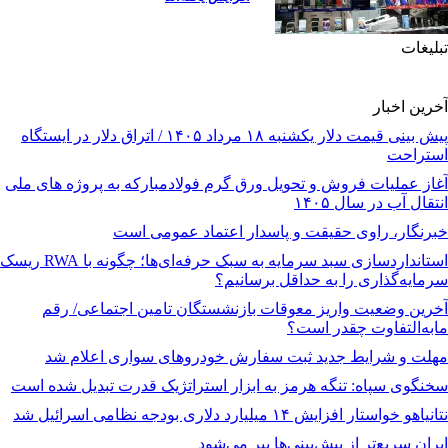
تبلیغات
آخرین اخبار
پیش ‌بینی قیمت دلار یکشنبه ۱۸ مرداد ۱۴۰۵ / اتراق دلار در ایستگاه
استراحت
آغاز عملیات فروش و تحویل ورق گرم فولادمبارکه به پروژه های ملی
انتقال آب در سال ۱۴۰۵
خبرنگار، راوی حقیقت و پاسدار اعتماد عمومی است
استانداردسازی سبد سرمایه به سبک حرفه‌ای‌ها؛ چگونه با RWA ریسک
سرمایه‌گذاری را به حداقل برسانیم؟
آخرین وضعیت واریز معوقات بازنشستگان تامین اجتماعی/ رقم
مابه‌التفاوت چقدر است؟
مهلت و شرایط جدید ثبت سفارش خودروهای سواری اعلام شد
سخنگوی سپاه: تنگه هرمز به ابزار استراتژیک قدرت تبدیل شده است
نتانیاهو خواستار افزایش ۱۴ میلیارد دلاری بودجه نظامی اسرائیل شد
ایران سریع‌تر از پیش‌بینی‌ها پیر می‌شود