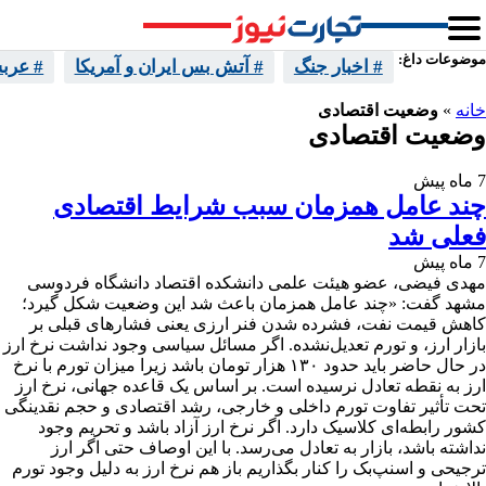
موضوعات داغ:
# اخبار جنگ
# آتش بس ایران و آمریکا
# عرب
خانه
»
وضعیت اقتصادی
وضعیت اقتصادی
7 ماه پیش
چند عامل همزمان سبب شرایط اقتصادی
فعلی شد
7 ماه پیش
مهدی فیضی، عضو هیئت علمی دانشکده اقتصاد دانشگاه فردوسی
مشهد گفت: «چند عامل همزمان باعث شد این وضعیت شکل گیرد؛
کاهش قیمت نفت، فشرده شدن فنر ارزی یعنی فشارهای قبلی بر
بازار ارز، و تورم تعدیل‌نشده. اگر مسائل سیاسی وجود نداشت نرخ ارز
در حال حاضر باید حدود ۱۳۰ هزار تومان باشد زیرا میزان تورم با نرخ
ارز به نقطه تعادل نرسیده است. بر اساس یک قاعده جهانی، نرخ ارز
تحت تأثیر تفاوت تورم داخلی و خارجی، رشد اقتصادی و حجم نقدینگی
کشور رابطه‌ای کلاسیک دارد. اگر نرخ ارز آزاد باشد و تحریم وجود
نداشته باشد، بازار به تعادل می‌رسد. با این اوصاف حتی اگر ارز
ترجیحی و اسنپ‌بک را کنار بگذاریم باز هم نرخ ارز به دلیل وجود تورم