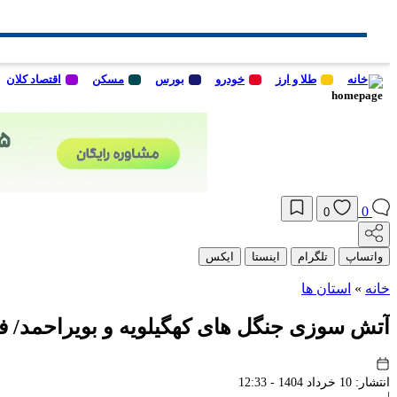
خانه
طلا و ارز
خودرو
بورس
مسکن
اقتصاد کلان
0
0
واتساپ
تلگرام
اینستا
ایکس
خانه
»
استان ها
آتش سوزی جنگل های کهگیلویه و بویراحمد/ ف
انتشار: 10 خرداد 1404 - 12:33
|