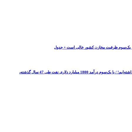
ان یک‌سوم ظرفیت مخازن کشور خالی است + جدول
در سال 1404 روزانه بیش از 15 هزار میلیارد تومان خلق پول داشته‌ایم! / با یک‌سوم درآمد 1800 میلیارد دلاری نفت طی 47 سال گذشته،