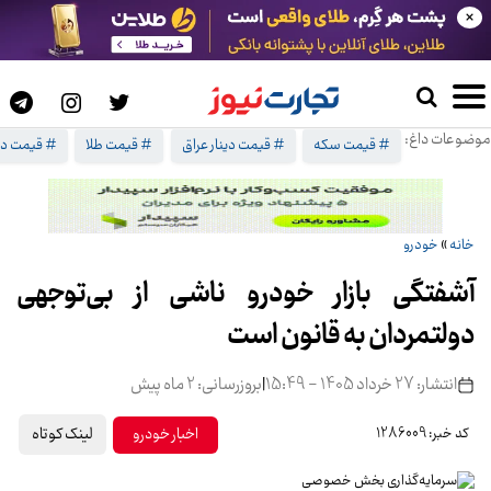
×
موضوعات داغ:
# قیمت سکه
# قیمت دینار عراق
# قیمت طلا
# قیمت دل
خانه
»
خودرو
آشفتگی بازار خودرو ناشی از بی‌توجهی
دولتمردان به قانون است
انتشار: 27 خرداد 1405 - 15:49
|
بروزرسانی: 2 ماه پیش
لینک کوتاه
اخبار خودرو
کد خبر: 1286009