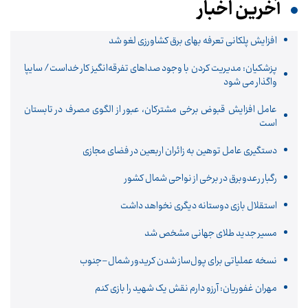
آخرین اخبار
افزایش پلکانی تعرفه بهای برق کشاورزی لغو شد
پزشکیان: مدیریت کردن با وجود صداهای تفرقه‌انگیز کار خداست/ سایپا
واگذار می شود
عامل افزایش قبوض برخی مشترکان، عبور از الگوی مصرف در تابستان
است
دستگیری عامل توهین به زائران اربعین در فضای مجازی
رگبار رعدوبرق در برخی از نواحی شمال کشور
استقلال بازی دوستانه دیگری نخواهد داشت
مسیر جدید طلای جهانی مشخص شد
نسخه عملیاتی برای پول‌ساز شدن کریدور شمال–جنوب
مهران غفوریان: آرزو دارم نقش یک شهید را بازی کنم