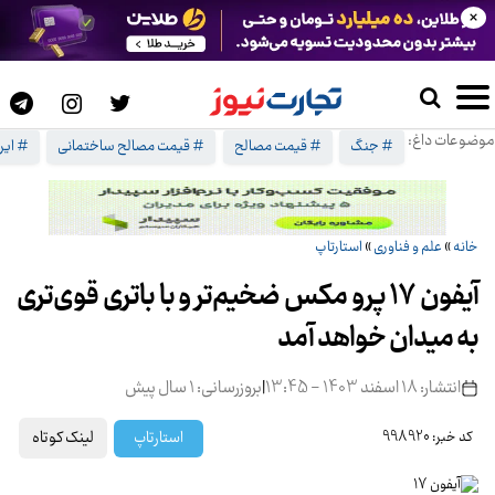
×
موضوعات داغ:
# جنگ
# قیمت مصالح
# قیمت مصالح ساختمانی
# ایرا
خانه
»
علم و فناوری
»
استارتاپ
آیفون 17 پرو مکس ضخیم‌تر و با باتری قوی‌تری
به میدان خواهد آمد
انتشار: 18 اسفند 1403 - 13:45
|
بروزرسانی: 1 سال پیش
لینک کوتاه
استارتاپ
کد خبر: 998920