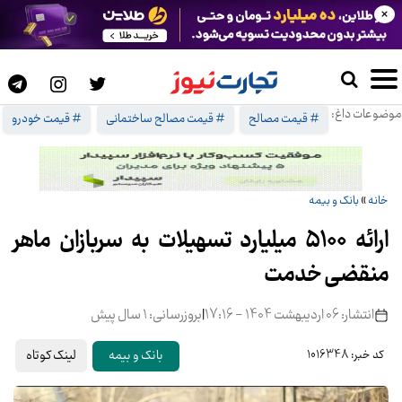
×
موضوعات داغ:
# قیمت مصالح
# قیمت مصالح ساختمانی
# قیمت خودرو
خانه
»
بانک و بیمه
ارائه 5100 میلیارد تسهیلات به سربازان ماهر
منقضی خدمت
انتشار: 06 اردیبهشت 1404 - 17:16
|
بروزرسانی: 1 سال پیش
لینک کوتاه
بانک و بیمه
کد خبر: 1016348