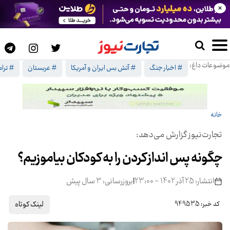
×
موضوعات داغ:
# اخبار جنگ
# آتش بس ایران و آمریکا
# عربستان
# ترا
خانه
تجارت‌نیوز گزارش می‌دهد:
چگونه پس انداز کردن را به کودکان بیاموزیم؟
انتشار: 25 آذر 1402 - 23:00
|
بروزرسانی: 3 سال پیش
لینک کوتاه
کد خبر: 949535