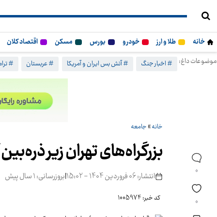
خانه
طلا و ارز
خودرو
بورس
مسکن
اقتصاد کلان
موضوعات داغ:
# اخبار جنگ
# آتش بس ایران و آمریکا
# عربستان
# ترا
خانه
»
جامعه
بزرگراه‌های تهران زیر ذره‌ب
0
انتشار: 06 فروردین 1404 - 15:02
|
بروزرسانی: 1 سال پیش
کد خبر: 1005974
0