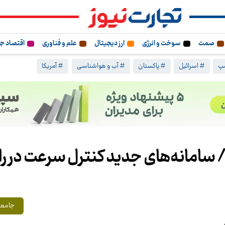
صمت
سوخت و انرژی
ارز دیجیتال
علم و فناوری
اقتصاد ج
مپ
# اسرائیل
# پاکستان
# آب و هواشناسی
# آمریکا
ین/ سامانه‌های جدید کنترل سرعت در ر
جامعه