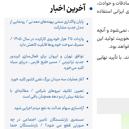
صادفات و حوادث،
آخرین اخبار
 ایرانی استفاده
پایان واگذاری‌ سنتی پهنه‌های معدنی / رونمایی از
مدل جدید مشارکت
 نمی‌شود و آنچه
حوریت تولید این
واردات ۲۵ هزار خودروی کارکرده در سال ۱۴۰۵ /
مصرف سوخت خودرو‌ها قابلیت کاهش دارد
توافق تهران و ایروان برای فعال‌سازی کریدور
اغ قرمز فعال شده‌اند. با تأیید نهایی
جدید ترانزیتی / مسیر خلیج فارس ـ دریای سیاه
کلید می‌خورد
آغاز عملیات سه میدان بزرگ نفتی کشور کلید خورد
تعیین تکلیف نیروهای شرکتی / مطالبه‌ای با
سابقه بیش از دو دهه همچنان باقی است
آزادسازی سهام عدالت به نفع مردم اجرایی شود
مستمری بازنشستگان تامین اجتماعی در چه
صورتی قطع می شود؟ / بازنشستگان حتما