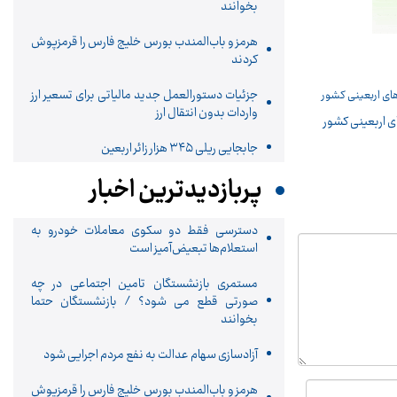
بخوانند
هرمز و باب‌المندب بورس خلیج فارس را قرمزپوش
کردند
جزئیات دستورالعمل جدید مالیاتی برای تسعیر ارز
واردات بدون انتقال ارز
جابجایی ریلی ۳۴۵ هزار زائر اربعین
پربازدیدترین اخبار
دسترسی فقط دو سکوی معاملات خودرو به
استعلام‌ها تبعیض‌آمیز است
مستمری بازنشستگان تامین اجتماعی در چه
صورتی قطع می شود؟ / بازنشستگان حتما
بخوانند
آزادسازی سهام عدالت به نفع مردم اجرایی شود
هرمز و باب‌المندب بورس خلیج فارس را قرمزپوش