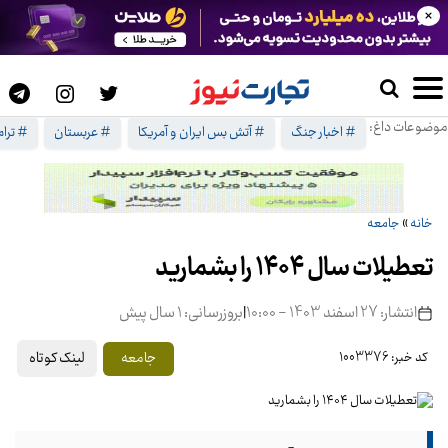
×
موضوعات داغ:
# اخبار جنگ
# آتش بس ایران و آمریکا
# عربستان
# ترا
خانه
»
جامعه
تعطیلات سال ۱۴۰۴ را بشمارید
انتشار: 27 اسفند 1403 - 10:00
|
بروزرسانی: 1 سال پیش
لینک کوتاه
جامعه
کد خبر: 1003376