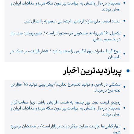
همچنان در حال واکنش به ابهامات پیرامون تنگه هرمز و مذاکرات ایران و
عمان بودند
انتقاد انجمن داروسازان از تامین اجتماعی؛ مصوبه را اعمال کنید
تکمیل ۱۶۰ هزار واحد مسکونی در دستور کار است / تغییر رویکرد صندوق
در تخصیص منابع
موج گرما صادرات برق انگلیس را محدود کرد / فشار فزاینده بر شبکه در
تابستان
پربازدیدترین اخبار
مشکلی در تامین و تولید تخم‌مرغ نداریم/پیش‌بینی تولید ۹۵ هزار تن
تخم‌مرغ در مرداد
رویترز: قیمت نفت روز جمعه به شدت افزایش یافت، زیرا معامله‌گران
همچنان در حال واکنش به ابهامات پیرامون تنگه هرمز و مذاکرات ایران و
عمان بودند
مهار گرانی‌ها نیازمند نظارت مؤثر دولت بر بازار است/ با محتکران برخورد
شود