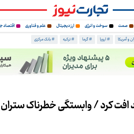
صمت
سوخت و انرژی
ارز دیجیتال
علم و فناوری
اقتصاد ج
ن و آمریکا
# اروپا
# گرما
# ترکیه
# بانک مرکزی
یمان تهران 18 درصد افت کرد / وابستگی خطرناک سترا