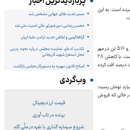
پربازدیدترین اخبار
تغییر خاص، تنها یک درصد افت داشته و از 128 هزار و 863 تن به 127 هزار و 485 تن رسیده است. به این
مسیر جدید طلای جهانی مشخص شد
ت.
محسن رضایی دبیر شورای عالی امنیت ملی شد
گزافه‌گویی و لفاظی جدید ترامپ علیه ایران
در بخش فروش نیز تصویر مشابهی دیده می‌شود. مجموع فروش شرکت از 322 هزار و 400 تن در مهر 1403 به 258 هزار و 516 تن در مهر
تکذیب ادعای نماینده مجلس درباره نحوه ردزنی
محل استقرار شهید لاریجانی
امسال کاهش یافته که نشانگر افت 20 درصدی حجم فروش است. فروش سیمان فله‌ای که ستون اصلی درآمد شرکت است، با کاهش 28
ن پاکتی نیز هشت درصد افت کرده
اصلاح قانون مهریه به دستورکار مجلس بازگشت
وب‌گردی
س در فروش، مبلغ کل فروش شرکت رشد کرده است. درآمد سیمان تهران در مهر امسال به 547 میلیارد تومان رسید؛
ومان بوده است. این یعنی افزایش 18 درصدی درآمد در حالی که فروش
قیمت ارز دیجیتال
برنده در تاب آوری
شروع سرمایه گذاری با نقره در ملّی گلد