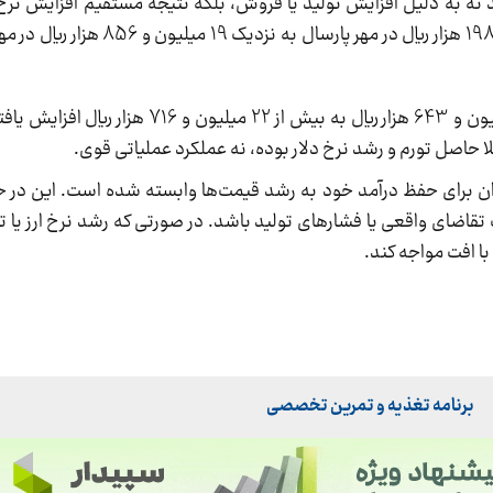
د نه به دلیل افزایش تولید یا فروش، بلکه نتیجه مستقیم افزایش نر
است. قیمت هر تن سیمان فله از حدود 14 میلیون و 198 هزار ریال
در بخش سیمان پاکتی، قیمت هر تن از حدود 14 میلیون و 643 هزار ریال به ب
ان برای حفظ درآمد خود به رشد قیمت‌ها وابسته شده است. این در 
تقاضای واقعی یا فشارهای تولید باشد. در صورتی که رشد نرخ ارز یا 
ا افت مواجه کند.
برنامه تغذیه و تمرین تخصصی