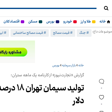
خانه
طلا و ارز
خودرو
بورس
مسکن
اقتصاد کلان
موضوعات داغ:
# جنگ
# قیمت مصالح
# قیمت مصالح ساختمانی
# ایرا
خانه
»
بازار سرمایه
»
بورس
گزارش «تجارت‌نیوز» از کارنامه یک ماهه ستران؛
تولید س
0
دلار
0