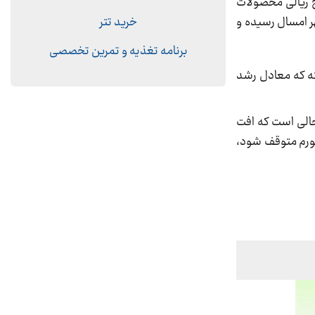
خ ریالی محصولات
 در مهر پارسال به نزدیک 19 میلیون و 856 هزار ریال در مهر امسال رسیده و
خرید تتر
برنامه تغذیه و تمرین تخصصی
یش از 22 میلیون و 716 هزار ریال افزایش یافته که معادل رشد
حالی است که افت
تورم متوقف شود،