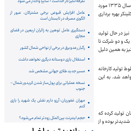
تفرقه‌انگیز کار خداست/ سایپا واگذار می شود
قدیمی‌ترین کارخانه سیمانی کشور در سال 1333 تاسیس شد. اولين واحد توليدي اين شركت با ظرفيت ۳۰۰ تن در روز در سال ۱۳۳۵ مورد
عامل افزایش قبوض برخی مشترکان، عبور از
زمان تاسیس تا کنون از ۹ خط تولید سیمان و کلینکر بهره برداری
الگوی مصرف در تابستان است
دستگیری عامل توهین به زائران اربعین در فضای
 و برخی نیز در حال تولید
مجازی
ولید یک و دو شرکت تا
رگبار رعدوبرق در برخی از نواحی شمال کشور
لید هفت نیز به همین دلیل
استقلال بازی دوستانه دیگری نخواهد داشت
ط تولید کارخانه
مسیر جدید طلای جهانی مشخص شد
خواهد شد. به این
نسخه عملیاتی برای پول‌ساز شدن کریدور شمال–
جنوب
مهران غفوریان: آرزو دارم نقش یک شهید را بازی
کنم
 ستران در این ماه، حدود 275 هزار و 927 تن انواع سیمان تولید کرده که
حجم اینترنت بین‌الملل زودتر تمام می‌شود؟
مان فله‌ای شدیدتر بوده و از