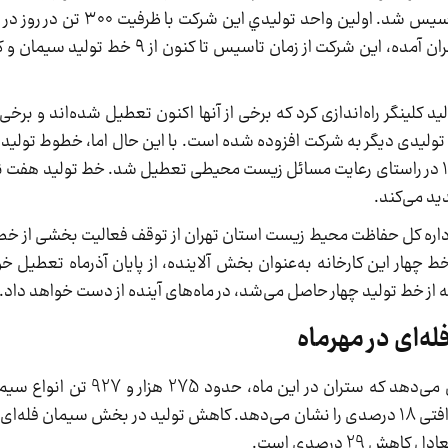
بهره‌برداري قرار گرفت. آن طور که در پورتال سیمان تهران آمده، این شرکت از 
 از دهه 30 تا سال 57 بالغ بر 6 خط تولید کلینگر راه‌اندازی کرد که برخی از آنها اکنون تعطیل شده‌اند
ل 64 تا کنون نیز سه خط تولیدی دیگر به شرکت افزوده شده است. با این حال اما، خطوط ت
کنون از رده خارج شده‌اند و خط پنج نیز در سال 1383 در راستای رعایت مسائل زیست محیطی تعطیل شد. خط تو
ید می‌کند.
اداره کل حفاظت محیط‌ زیست استان تهران از توقف فعالیت بخشی از خطو
خط چهار این کارخانه به‌عنوان بخش آلاینده، از پایان آذرماه تعطیل 
 از خط تولید چهار حاصل می‌شد، در ماه‌های آینده از دست خواهد داد.
‌ای در مهرماه
بررسی عملکرد مهرماه شرکت سیمان تهران نیز نشان می‌دهد که
نسبت به تولید 338 هزار و 175 تنی در مهر پارسال، افتی 18 درصدی را نشان می‌دهد. کاهش تولید در بخش سی