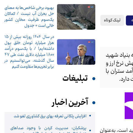
بهبود برخی شاخص‌ها به معنای
حل بحران آب نیست / کماکان
یک‌سوم ظرفیت مخازن کشور
لینک کوتاه
ه
خالی است + جدول
در سال 1404 روزانه بیش از 15
هزار میلیارد تومان خلق پول
داشته‌ایم! / با یک‌سوم درآمد
 سهام آن نیز متعلق به بنیاد شهید
1800 میلیارد دلاری نفت طی 47
سال گذشته، می‌توانستیم در
 جهش نرخ ارز و
برابر تحریم‌ها مقاومت کنیم
د ستران با
تبلیغات
دارد.
آخرین اخبار
افزایش پلکانی تعرفه بهای برق کشاورزی لغو شد
پزشکیان: مدیریت کردن با وجود صداهای
 بنیاد شهید است، به‌عنوان