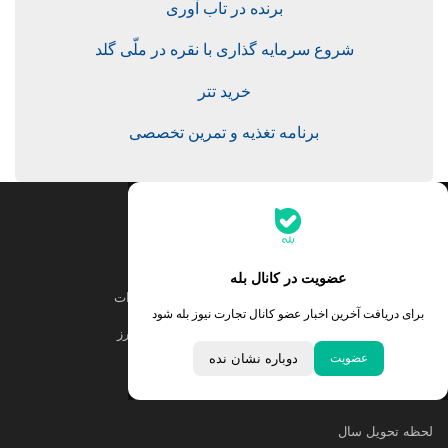
برنده در تاب آوری
شروع سرمایه گذاری با نقره در ملّی گلد
خرید تتر
برنامه تغذیه و تمرین تخصصی
جدیدترین قیمت‌ها
قیمت طلا
قیمت یورو
عضویت در کانال بله
قیمت دلار
قیمت درهم امارات
برای دریافت آخرین اخبار عضو کانال تجارت نیوز بله شود
قیمت سکه امامی
ابزار تبدیل نرخ ارز
عضویت
دوباره نشان نده
خبرهای مهم
لحظه تحویل سال