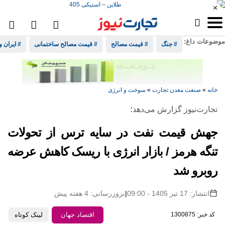
×
موضوعات داغ:
# جنگ
# قیمت مصالح
# قیمت مصالح ساختمانی
# ایران و
خانه
»
صنعت معدن تجارت
»
سوخت و انرژی
تجارت‌نیوز گزارش می‌دهد؛
جهش قیمت نفت در سایه ترس از تحولات
تنگه هرمز / بازار انرژی با ریسک کاهش عرضه
روبرو شد
انتشار: 17 تیر 1405 - 09:00
|
بروزرسانی: 4 هفته پیش
اقتصاد جهان
کد خبر: 1300875
لینک کوتاه