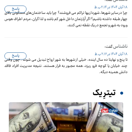
18 آبان 1404 در 2:14 ب.ظ
پاسخ
چرا در سایر شهرها، شهرداریها تراکم می فروشند؟ چرا باید ساختمان‌های مسکونی بالای
چهار طبقه داشته باشیم؟ اگر آپارتمان داخل شهر کم باشد و لذا گران، مردم اطراف هوس
ورود به شهر و تجمع در یک نقطه نمی کنند.
ناشناس
گفت:
18 آبان 1404 در 2:12 ب.ظ
پاسخ
تا پنج و نهایتا ده سال اینده، خیلی از شهرها به شهر ارواح تبدیل می شوند . چون وقتی
چند خیابان یا کوچه فرو ریزد، همه مجبور به فرار هستند. نتیجه مدیریت افراد فاقد
دانش همینه دیگه.
تیترِ یک