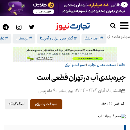
×
موضوعات داغ:
# اخبار جنگ
# آتش بس ایران و آمریکا
# عربستان
# ترا
خانه
»
صنعت معدن تجارت
»
سوخت و انرژی
جیره‌بندی آب در تهران قطعی است
انتشار: 18 آبان 1404 - 12:34
|
بروزرسانی: 9 ماه پیش
لینک کوتاه
سوخت و انرژی
کد خبر: 1118246