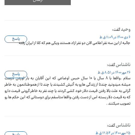
وحید
گفت:
6 دی 1400 در 11:09 ق.ظ
پاسخ
جالبه از این سه نفر اعلامی الان دو نفر ازاد هستند ویکی هم که کلا از ایران رفته
ناشناس
گفت:
26 مهر 1400 در 8:51 ق.ظ
پاسخ
سلام .واقعا با 8 سال یا 10 سال حبس اوضاعی که این آقایان به بار اوردن درست
میشه.میدونید چندتا از زندگی هارو به آتیش کشیدند یا چند تا از هموطنانمون به خاطر
گرانی به علت بالا رفتن قیمت دلار خود کشی کردند یا چند نفر به خاطر گرونی قیمت دارو
که به قیمت دلار بسته اس از دست رفتن.واقعا متاسفم برای دوستانی که این حکم ها رو
تصویب میکنند .
ناشناس
گفت:
25 مهر 1400 در 12:54 ق.ظ
پاسخ