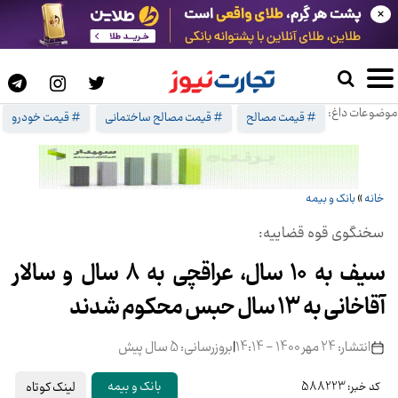
×
موضوعات داغ:
# قیمت مصالح
# قیمت مصالح ساختمانی
# قیمت خودرو
خانه
»
بانک و بیمه
سخنگوی قوه قضاییه:
سیف به ۱۰ سال، عراقچی به ۸ سال و سالار
آقاخانی به ۱۳ سال حبس محکوم شدند
انتشار: 24 مهر 1400 - 14:14
|
بروزرسانی: 5 سال پیش
لینک کوتاه
بانک و بیمه
کد خبر: 588223