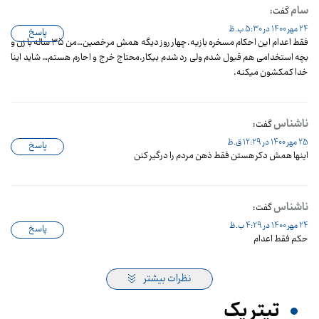
سام
گفت:
24 مهر 1400 در 5:30 ب.ظ
پاسخ
فقط اعدام این احکام مسخره بازیه.چهار روز دیگه همش مرخصین…من ۳۵ ساله با زن و
بچه استخدامی هم قبول شدم ولی رد شدم بیکار.محتاج خرج و احارم هستم… شاید اینا
خدا کمکشون میکنه.
ناشناس
گفت:
25 مهر 1400 در 12:29 ق.ظ
پاسخ
اینها همش دکر هستن فقط ذهن مردم را درگیر کنن
ناشناس
گفت:
24 مهر 1400 در 4:29 ب.ظ
پاسخ
حکم فقط اعدام
نظرات بیشتر
تیترِ یک