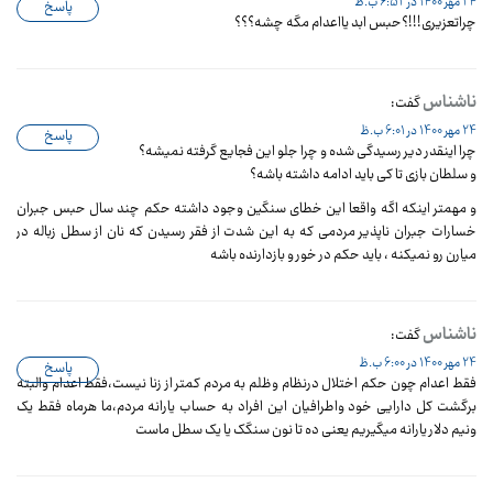
24 مهر 1400 در 6:52 ب.ظ
پاسخ
چراتعزیری!!!؟حبس ابد یااعدام مگه چشه؟؟؟
ناشناس
گفت:
24 مهر 1400 در 6:01 ب.ظ
پاسخ
چرا اینقدر دیر رسیدگی شده و چرا جلو این فجایع گرفته نمیشه؟
و سلطان بازی تا کی باید ادامه داشته باشه؟
و مهمتر اینکه اگه واقعا این خطای سنگین وجود داشته حکم چند سال حبس جبران
خسارات جبران ناپذیر مردمی که به این شدت از فقر رسیدن که نان از سطل زباله در
میارن رو نمیکنه ، باید حکم در خور و بازدارنده باشه
ناشناس
گفت:
24 مهر 1400 در 6:00 ب.ظ
پاسخ
فقط اعدام چون حکم اختلال درنظام وظلم به مردم کمتر از زنا نیست،فقط اعدام والبته
برگشت کل دارایی خود واطرافیان این افراد به حساب یارانه مردم،ما هرماه فقط یک
ونیم دلار یارانه میگیریم یعنی ده تا نون سنگک یا یک سطل ماست