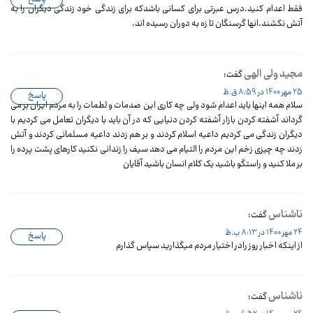
فقط اعدام کنید.درس عبرتی برای کسانی باشدکه برای زندگی خود زندگی دیگران را به
آتش نکشند.انها گرسنگان تا زه به دوران رسیده اند.
مجید ولی الهی
گفت:
25 مهر 1400 در 8:59 ق.ظ
پاسخ
سلام همه اینها باید اعدام شود ولی چه کاری این صدمات و لطمات را به مردم ایران بر می
گرداند آشفته کردن بازار آشفته کردن دنیایی که در آن باید با دیگران تعامل می کردیم با
دیگران زندگی می کردیم داعیه اسلام کردند و بر هم زدند داعیه مسلمانی کردند و آتش
زدند چه چیزی زخم این مردم را التیام می دهد سیف را زندانی نکنید کارهای پشت پرده را
بر ملا کنید و راستگو باشید یک کلام انسان باشید آقایان
ناشناس
گفت:
24 مهر 1400 در 8:13 ب.ظ
پاسخ
از اینکه اخبار روز رادر اختیار مردم میگذارید سپاس گذارم
ناشناس
گفت: