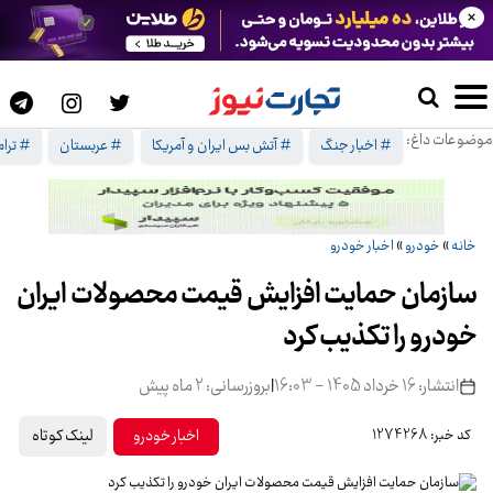
×
موضوعات داغ:
# اخبار جنگ
# آتش بس ایران و آمریکا
# عربستان
# ترا
خانه
»
خودرو
»
اخبار خودرو
سازمان حمایت افزایش قیمت محصولات ایران
خودرو را تکذیب کرد
انتشار: 16 خرداد 1405 - 16:03
|
بروزرسانی: 2 ماه پیش
لینک کوتاه
اخبار خودرو
کد خبر: 1274268