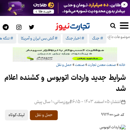
×
موضوعات داغ:
# جنگ
# اخبار جنگ
# آتش بس ایران و آمریکا
# تنگه هر
خانه
»
صنعت معدن تجارت
»
صنعت
»
حمل و نقل
شرایط جدید واردات اتوبوس و کشنده اعلام
شد
انتشار: 05 اسفند 1403 - 16:15
|
بروزرسانی: 1 سال پیش
لینک کوتاه
حمل و نقل
کد خبر: 992400