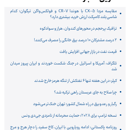
مقایسه مزدا CX-5 با هوندا CR-V و فولکس‌واگن تیگوان؛ کدام
شاسی‌بلند کامپکت ارزش خرید بیشتری دارد؟
ترافیک پرحجم در محورهای کندوان، هراز و سوادکوه
۲ درصد مشترکان ۱۰ درصد برق خانگی را مصرف می‌کنند!
قیمت نفت در بازار جهانی افزایش یافت
تلگراف: آمریکا و اسرائیل در جنگ شکست خوردند و ایران پیروز میدان
شد
کپلر: در این هفته تنها ۶ نفتکش از تنگه هرمز خارج شدند
چرا صلاح به جای عربستان راهی ترکیه شد؟
رگبار و رعدوبرق در راه شمال کشور؛ تهران خنک‌تر می‌شود
نسخه ترامپ برای 2028؛ حمایت محرمانه از نامزدی جی‌دی ونس
روزنامه پاکستانی: ادامه رویارویی با ایران، کاخ سفید را دچار هرج و مرج