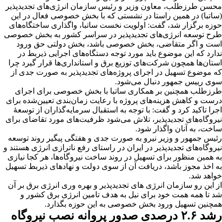
محسن طرزطلب، معاون وزیر و رئیس سازمان انرژی‌های تجدیدپذیر
(ساتبا) در همین راستا در نشستی که با بخش خصوصی فعال در این
حوزه برگزار شد، گفت: اولویت نخست ساتبا، واگذاری ساختگاه‌های
طرح توسعه انرژی‌های تجدیدپذیر در سراسر کشور به بخش خصوصی
است و اگر متقاضی، بخش خصوصی باشد، بخش دولتی حق ورود
ندارد که این موضوع باید مورد توجه دستگاه‌های اجرایی ذیربط در
استان‌ها همچون شرکت‌های توزیع برق و استانداری‌ها قرار گیرد چرا
که موضوع تسهیل در اجرای پروژه‌های تجدیدپذیر به صورت جدی از
سوی رییس جمهور دنبال می‌شود.
طرزطلب همچنین بر همکاری ساتبا با بخش خصوصی برای اجرای
درست و کاهش هزینه‌های پروژه با رعایت زمان‌بندی تعیین‌شده برای
اجرا تاکید کرد و گفت: با توجه به استقبال سرمایه‌گذاران از توسعۀ
نیروگاه‌های تجدیدپذیر، تلاش می‌شود ظرفیت‌های مورد تقاضای برای
ساخت، به آنان واگذار شود.
رئیس جمهور و وزیر نیرو به صورت جدی و هفتگی پیگیر روند توسعه
نیروگاه‌های تجدیدپذیر در ایران در راستای رفع ناترازی انرژی هستند و
به همین منظور برای تسهیل در روند ساخت نیروگاه‌ها، هر کجا نیازی
به اخذ مجوز باشد، دریافت آن از سوی دولت و نهادهای ذیربط تسهیل
خواهد شد.
از این رو سازمان انرژی های تجدیدپذیر و بهره وری انرژی برق بر آن
شد تا همه همت خود برای نیل به هدف تامین انرژی برق کشور و
همچنین تسهیل ورود بخش خصوصی به این حوزه بگذارد.
رشد ۲.۶ درصدی صدور پروانه نصب نیروگاه