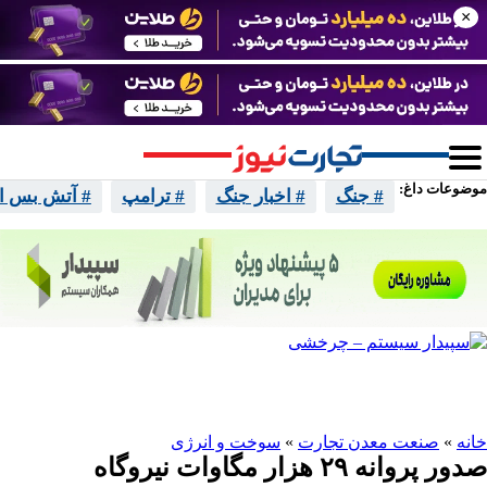
×
موضوعات داغ:
# جنگ
# اخبار جنگ
# ترامپ
# آتش بس ایر
واتساپ
تلگرام
اینستا
ایکس
خانه
»
صنعت معدن تجارت
»
سوخت و انرژی
صدور پروانه ۲۹ هزار مگاوات نیروگاه