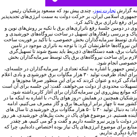
به گزارش
تجارت نیوز
، چندی پیش بود که مسعود پزشکیان رئیس
جمهوری اسلامی ایران، بر حرکت دولت به سمت انرژی‌های تجدیدپذیر
برای رفع ناترازی برق تاکید کرد.
وی در دومین جلسۀ رفع ناترازی‌های برق با تکیه بر روش‌های نوین و
پاک و بررسی راهکارهای تسهیل در ساخت نیروگاه‌های خورشیدی و
بادی توسط سرمایه‌گذاران بخش خصوصی، با تأکید بر فوریت ساخت
این نیروگاه‌ها خاطرنشان کرد: با توجه به ناترازی موجود در تامین
باثبات برق، همه دستگاه‌های ذی‌ربط باید بسیج شوند تا تسهیل‌گری
لازم برای ساخت نیروگاه‌های برق پاک توسط سرمایه‌گذاران بخش
خصوصی انجام شود.
رئیس جمهور با اشاره به اینکه تعدادی از سرمایه‌گذاران در جلسه‌ای،
برای ایجاد ظرفیت تولید ۳۰ هزار مگاوات برق خورشیدی و بادی اعلام
آمادگی کرده و عنوان کردند که برای این منظور صرفاً مجوزها و
تسهیلات محدودی از دولت می‌خواهند، گفت: این جلسه برای آن است
که موانع پیش‌روی این سرمایه‌گذاران برای آغاز کاربرداشته شود.
پزشکیان همچنین در همایش «روز هوای پاک»، با اشاره به اینکه ما در
کشور سه تا چهار برابر اروپایی‌ها برق و گاز مصرف می‌کنیم، ادامه
داد: به دنبال تولید ۳۰ تا ۵۰ هزار مگاوات برق خورشیدی تا سال های
آینده هستیم. در موضوع هوای پاک در بحث پنل‌های خورشیدی، هر روز
در دولت با وزیر نیرو جلسه داریم و گفت و گو می کنیم، هر چقدر
منابع برای موضوع انرژی‌های پاک نیاز بوده اختصاص داده‌ایم، چرا که
چارۀ دیگری نداریم.