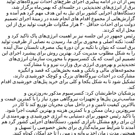
پس از آن در ادامه پیگیری اجرای طرح‌های احداث نیروگاه‌های تولید
برق از انرژی‌های تجدیدپذیر، در جلسه‌ای که بهمن‌ماه برگزار شد،
دستگاه‌های اجرایی کشور برای نیل به این هدف مهم گرد هم آمده و
گزارش‌هایی از مجموع اقدام های انجام شده در زمینۀ اجرای تصمیم
دولت برای احداث حداقل ۳۰ هزار مگاوات ظرفیت تولید برق از این
محل ارائه کردند.
رئیس جمهور در این جلسه نیز بر اهمیت انرژی‌های پاک تاکید کرد و
گفت: نکته اصلی و محوری برای ما، رسیدن به نصابی از ظرفیت تولید
برق است که بتوان با تکیه بر آن دورۀ پیک مصرف تابستان سال آینده
را به شکل مطلوب مدیریت کرد. بهترین روش برای پیشبرد اجرای این
تصمیم این است که یک کنسرسیوم با محوریت سازمان انرژی‌های
تجدیدپذیر و بهره‌وری انرژی برق وزارت نیرو و با مشارکت
مجموعه‌های مالی و بانکی و همه بخش‌هایی که قصد و انگیزه
مشارکت در احداث نیروگاه‌های بزرگ و کوچک خورشیدی دارند،
تشکیل شود تا به شکل یکجا و کلی برای خرید پنل‌های خورشیدی اقدام
کند.
پزشکیان خاطرنشان کرد: کنسرسیوم مذکور به‌روزترین و
مناسب‌ترین پنل‌ها و تجهیزات نیروگاهی مورد نیاز را با کمترین قیمت و
بالاترین کیفیت تامین و در داخل میان مجریان توزیع کند تا کار در
سریع‌ترین زمان ممکن و با کمترین هزینه و بهترین کیفیت اجرا شود.
با تاکید رئیس جمهور برای دستیابی به انرژی خورشیدی و بهره‌مندی از
آن برای رفع مشکل ناترازی کشور، دستگاه‌های اجرایی کشور گرد هم
آمدند تا شرایط سرمایه‌گذاری برای بخش خصوصی را تسهیل و
همچنین مدت زمان اخذ پروانه و زمین را تا حد امکان کوتاه کنند.