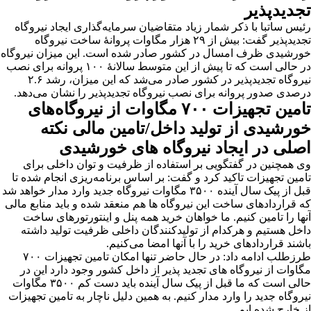
تجدیدپذیر
رئیس ساتبا با ذکر شمار زیاد متقاضیان سرمایه‌گذاری ایجاد نیروگاه
تجدیدپذیر گفت: بیش از ۲۹ هزار مگاوات پروانۀ ساخت نیروگاه
خورشیدی ظرف امسال در کشور صادر شده است. این میزان نیروگاه
در حالی است که تا پیش از این متوسط سالانۀ ۱۰۰ پروانه برای نصب
نیروگاه تجدیدپذیر در کشور صادر می‌شد که این میزان، رشد ۲.۶
درصدی صدور پروانه برای نصب نیروگاه تجدیدپذیر را نشان می‌دهد.
تامین تجهیزات ۷۰۰ مگاوات از نیروگاه‌های
خورشیدی از تولید داخل/تامین مالی نکته
اصلی در ایجاد نیروگاه های خورشیدی
وی همچنین در گفتگویی بر استفاده از ظرفیت و توان داخلی برای
تامین تجهیزات تاکید کرد و گفت: بر اساس برنامه‌ریزی انجام شده تا
قبل از پیک سال آینده ۳۵۰۰ مگاوات نیروگاه جدید وارد مدار خواهد شد
که قراردادهای ساخت این نیروگاه ها هم منعقد شده و باید منابع مالی
آنها را تامین کنیم. ما خواهان خرید همه پنل و اینتورتورهای ساخت
داخل هستیم و هرکدام از تولیدکنندگان داخلی ظرفیت تولید داشته
باشند قراردادهای خرید را با آنها امضا می‌کنیم.
طرزطلب ادامه داد: در حال حاضر تنها امکان تامین تجهیزات ۷۰۰
مگاوات از نیروگاه های تجدید پذیر از داخل کشور وجود دارد این در
حالی است که ما قبل از پیک سال آینده باید دست کم ۳۵۰۰ مگاوات
نیروگاه جدید را وارد مدار کنیم. به همین دلیل ناچار به تامین تجهیزات
از خارج شده ایم.