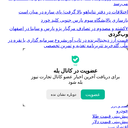
می‌رسد
اختلافات در دفتر نتانیاهو بالا گرفت/ پای ساره در میان است
بازسازی پالایشگاه سوم پارس جنوبی کلید خورد
۷کشته و مصدوم در تصادف مرگبار پژو پارس و ساینا در اصفهان
وب‌گردی
قیمت ارز دیجیتال
برنده در تاب آوری
شروع سرمایه گذاری با نقره در
ملّی گلد
خرید تتر
برنامه تغذیه و تمرین تخصصی
جدیدترین قیمت‌ها
قیمت طلا
قیمت دلار
قیمت سکه امامی
عضویت در کانال بله
قیمت یورو
برای دریافت آخرین اخبار عضو کانال تجارت نیوز
قیمت درهم امارات
بله شود
ابزار تبدیل نرخ ارز
خبرهای مهم
لحظه تحویل سال
عضویت
دوباره نشان نده
داغ‌ترین‌های اقتصادی
طلا و ارز
خودرو
پیش‌بینی قیمت طلا
پیش‌بینی قیمت دلار
اقتصاد سبز