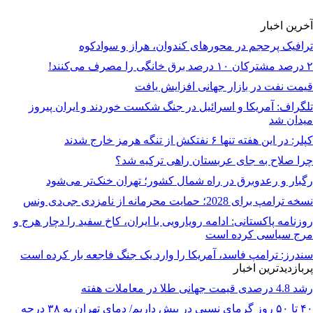
آخرین اخبار
ترافیک پرحجم در محورهای کندوان، هراز و سوادکوه
۲ درصد مشترکان ۱۰ درصد برق خانگی را مصرف می‌کنند!
قیمت نفت در بازار جهانی افزایش یافت
تلگراف: آمریکا و اسرائیل در جنگ شکست خوردند و ایران پیروز
میدان شد
کپلر: در این هفته تنها ۶ نفتکش از تنگه هرمز خارج شدند
چرا صلاح به جای عربستان راهی ترکیه شد؟
رگبار و رعدوبرق در راه شمال کشور؛ تهران خنک‌تر می‌شود
نسخه ترامپ برای 2028؛ حمایت محرمانه از نامزدی جی‌دی ونس
روزنامه پاکستانی: ادامه رویارویی با ایران، کاخ سفید را دچار هرج و
مرج سیاسی کرده است
سندرز: ترامپ فاسد، آمریکا را وارد یک جنگ فاجعه بار کرده است
پربازدیدترین اخبار
رشد 4.8 درصدی قیمت جهانی طلا در معاملات هفته
۴۰ تا ۵۰ روز گرمای نسبی در پیش داریم/ دمای تهران به ۳۸ درجه