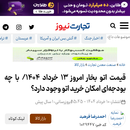
×
موضوعات داغ:
# اخبار جنگ
# آتش بس ایران و آمریکا
# عربستان
# ترا
خانه
»
صنعت معدن تجارت
»
بازار کالا
قیمت اتو بخار امروز 13 خرداد 1404/ با چه
بودجه‌ای امکان خرید اتو وجود دارد؟
انتشار: 10 خرداد 1404 - 15:45
|
بروزرسانی: 1 سال پیش
احمدرضا فرهبد
لینک کوتاه
بازار کالا
کد خبر: 1029447