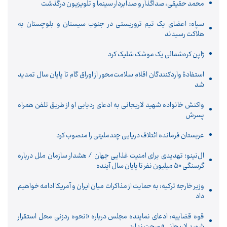
محمد حقیقی، صداگذار و صدابردار سینما و تلویزیون درگذشت
سپاه: اعضای یک تیم تروریستی در جنوب سیستان و بلوچستان به
هلاکت رسیدند
ژاپن کره‌شمالی یک موشک شلیک کرد
استفادۀ واردکنندگان اقلام سلامت‌محور از اوراق گام تا پایان سال تمدید
شد
واکنش خانواده شهید لاریجانی به ادعای ردیابی او از طریق تلفن همراه
پسرش
عربستان فرمانده ائتلاف دریایی چندملیتی را منصوب کرد
ال‌نینو؛ تهدیدی برای امنیت غذایی جهان / هشدار سازمان ملل درباره
گرسنگی ۵۰ میلیون نفر تا پایان سال آینده
وزیر خارجه ترکیه: به حمایت از مذاکرات میان ایران و آمریکا ادامه خواهیم
داد
قوه قضاییه: ادعای نماینده مجلس درباره «نحوه ردزنی محل استقرار
شهید لاریجانی» صحت ندارد