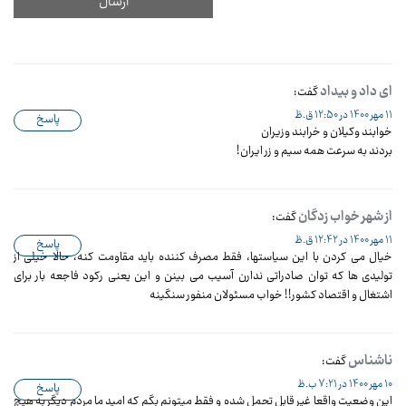
ای داد و بیداد
گفت:
11 مهر 1400 در 12:50 ق.ظ
پاسخ
خوابند وکیلان و خرابند وزیران
بردند به سرعت همه سیم و زر ایران!
از شهر خواب زدگان
گفت:
11 مهر 1400 در 12:42 ق.ظ
پاسخ
خیال می کردن با این سیاستها، فقط مصرف کننده باید مقاومت کنه، حالا خیلی از
تولیدی ها که توان صادراتی ندارن آسیب می بینن و این یعنی رکود فاجعه بار برای
اشتغال و اقتصاد کشور!! خواب مسئولان منفور سنگینه
ناشناس
گفت:
10 مهر 1400 در 7:21 ب.ظ
پاسخ
این وضعیت واقعا غیر قابل تحمل شده و فقط میتونم بگم که امید ما مردم دیگر به هیچ