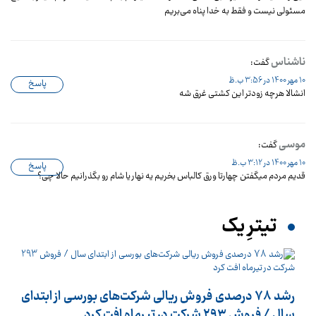
مسئولی نیست و فقط به خدا پناه می‌بریم
ناشناس
گفت:
10 مهر 1400 در 3:56 ب.ظ
پاسخ
انشالا هرچه زودتر این کشتی غرق شه
موسی
گفت:
10 مهر 1400 در 3:12 ب.ظ
پاسخ
قدیم مردم میگفتن چهارتا ورق کالباس بخریم یه نهار یا شام رو بگذرانیم حالا چی؟
تیترِ یک
رشد 78 درصدی فروش ریالی شرکت‌های بورسی از ابتدای
سال / فروش 293 شرکت در تیرماه افت کرد