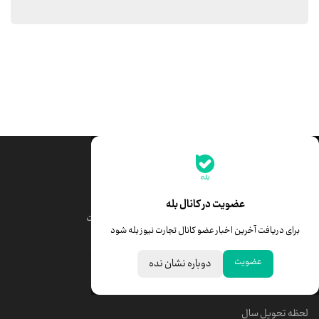
جدیدترین قیمت‌ها
قیمت طلا
قیمت یورو
عضویت در کانال بله
قیمت دلار
قیمت درهم امارات
برای دریافت آخرین اخبار عضو کانال تجارت نیوز بله شود
قیمت سکه امامی
ابزار تبدیل نرخ ارز
عضویت
دوباره نشان نده
خبرهای مهم
لحظه تحویل سال