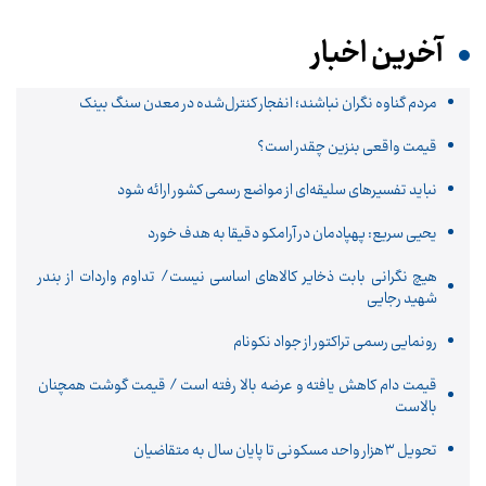
آخرین اخبار
مردم گناوه نگران نباشند؛ انفجار کنترل‌شده در معدن سنگ بینک
قیمت واقعی بنزین چقدر است؟
نباید تفسیرهای سلیقه‌ای از مواضع رسمی کشور ارائه شود
یحیی سریع: پهپادمان در آرامکو دقیقا به هدف خورد
هیچ نگرانی بابت ذخایر کالاهای اساسی نیست/ تداوم واردات از بندر
شهید رجایی
رونمایی رسمی تراکتور از جواد نکونام
قیمت دام کاهش یافته و عرضه بالا رفته است / قیمت گوشت همچنان
بالاست
تحویل ۳هزار واحد مسکونی تا پایان سال به متقاضیان