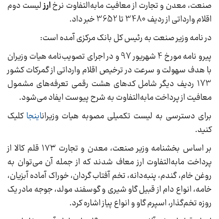
صنعت، معدن و تجارت از معافیت مابه‌التفاوت نرخ
ارز
لیست دوم
اقلام وارداتی از ردیف 3480 تا 3652 خبر داد.
در نامه وزیر صنعت به رئیس کل بانک مرکزی آمده است:
پیرو نامه مورخ 4 شهریور 97 و در اجرای تصویب‌نامه هیات وزیران
با هدف سهولت و سرعت در ترخیص اقلام وارداتی از گمرکات کشور
173 ردیف دیگر شامل کدهای هشت رقمی تعرفه‌های مشمول
معافیت از پرداخت مابه‌التفاوت به شرح پیوست ایفاد می‌‌شود.
برای دسترسی به لیست تکمیلی مصوبه هیات وزیران
اینجا
کلیک
کنید.
بر اساس بخشنامه وزیر صنعت، معدن و تجارت ۱۷۳ قلم کالا از
پرداخت مابه‌التفاوت ارز معاف شدند که از جمله آن می‌توان به
روغن خام، گندم، پنبه‌دانه، تخم آفتاب گردان، خوراک آماده آبزیان،
خامه، انواع دام از قبیل گاو شیری و گوسفند مولد، جوجه مادر یک
روزه تخم‌گذار، اسپرم گاو و انواع پیاز اشاره کرد.