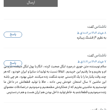
ناشناس
گفت:
8 خرداد 1404 در 10:02 ق.ظ
پاسخ
به نظرم j4 قشنگ زیباتره
ناشناس
گفت:
7 خرداد 1404 در 11:21 ق.ظ
پاسخ
سلام نویسنده متن جوری در مورد ایگل صحبت کرده ، انگار با پول ایگل میشده بنز و بی
ام و بخریم و ما رفتیم این خریدیم . اتفاقا نسبت به تولیدات سایپا و ایران خودرو ، که هر
چند وقت یکبار ما را با یک کاردستی جدید شگفت زده میکنند خیلی بهتره ، هر چی باشه
این ماشین ۷ سال امتحان خودش پس داده ، حالا با تولید قطعاتش در داخل ما
تونستیم یه ماشینی بخریم که از عملکردش مطمعنیم و میدونیم در تصادفات معموای
زنده میمونیم و قطعاتشم به خاطر تولید داخل بودن هم ارزان هست و هم در دسترس