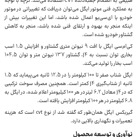
طبیعی به انضمام جعبه‌دنده CVT استفاده می‌کند. گرچه با توجه
به عملکرد فنی موتور ایگل می‌توان دریافت که تغییراتی در موتور
خودرو یا ای‌سی‌یو اعمال شده باشد، اما این تغییرات بیش از
اینکه منجر به بهبود و ارتقای فنی شده باشد، منجر به کاهش
گشتاور خودرو شده است.
کی‌ام‌سی ایگل با افت 9 نیوتن متری گشتاور و افزایش 1.5 اسب
بخاری توان نسبت به j4، گشتاور 137 نیوتن متر و توان 104.5
اسب بخار را تولید می‌کند.
ایگل شتاب صفر تا 100 کیلومتر را در 12.5 ثانیه می‌پیماید که 1.5
ثانیه از شتاب‌گیری j4 کمتر است. همچنین مصرف سوخت ترکیبی
که در j4 معادل 6.2 لیتر در هر 100 کیلیومتر اعلام شده، در ایگل به
6.8 کیلومتر در هر 100 کیلومتر افزایش یافته است.
گیربکس ایگل همان‌طور که گفته شد از نوع cvt است که هزینه
تعمیرات و نگهداری بالایی دارد.
نوآوری و توسعه محصول