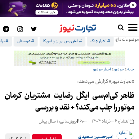
×
موضوعات داغ:
# اخبار جنگ
# آتش بس ایران و آمریکا
# عربستان
# ترا
خانه
»
خودرو
»
اخبار خودرو
«تجارت‌نیوز» گزارش می‌دهد:
ظاهر کی‌ام‌سی ایگل رضایت مشتریان کرمان
موتور را جلب می‌کند؟ + نقد و بررسی
انتشار: 04 خرداد 1404 - 16:00
|
بروزرسانی: 1 سال پیش
امیرحسین سعیدی