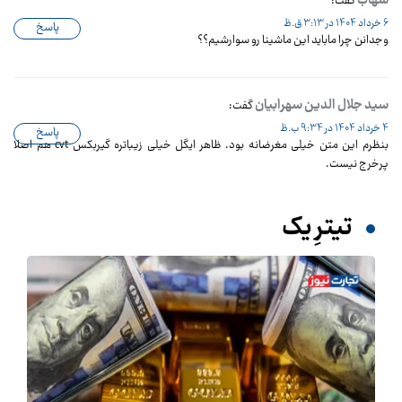
شهاب
گفت:
6 خرداد 1404 در 3:13 ق.ظ
پاسخ
وجدانن چرا ماباید این ماشینا رو سوارشیم؟؟
سید جلال الدین سهرابیان
گفت:
4 خرداد 1404 در 9:34 ب.ظ
پاسخ
بنظرم این متن خیلی مغرضانه بود. ظاهر ایگل خیلی زیباتره‌ گیربکس cvt هم اصلا
پرخرج نیست.
تیترِ یک