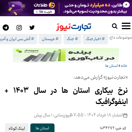
×
موضوعات داغ:
# اخبار جنگ
# جنگ
# عربستان
# آتش بس ایران و آمریک
خانه
»
استان ها
«تجارت‌نیوز» گزارش می‌دهد:
نرخ بیکاری استان‌ ها در سال 1403 +
اینفوگرافیک
انتشار: 18 خرداد 1404 - 07:55
|
بروزرسانی: 1 سال پیش
لینک کوتاه
استان ها
کد خبر: 1034272