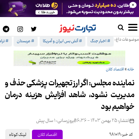
×
موضوعات داغ:
# اخبار جنگ
# آتش بس ایران و آمریکا
# عربستان
# ترا
خانه
»
اقتصاد کلان
نماینده مجلس: اگر ارز تجهیرات پزشکی حذف و
مدیریت نشود، شاهد افزایش هزینه درمان
خواهیم بود
انتشار: 25 بهمن 1403 - 16:36
|
بروزرسانی: 1 سال پیش
لینک کوتاه
اقتصاد کلان
کد خبر: 981019