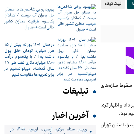
لینک کوتاه
ا
بهبود برخی شاخص‌ها به معنای
حل بحران آب نیست / کماکان
یک‌سوم ظرفیت مخازن کشور
خالی است + جدول
در سال 1404 روزانه بیش از 15
هزار میلیارد تومان خلق پول
داشته‌ایم! / با یک‌سوم درآمد
1800 میلیارد دلاری نفت طی 47
سال گذشته، می‌توانستیم در
برابر تحریم‌ها مقاومت کنیم
۱۱ و ۱۲ اسفند نسبت به احتمال سقوط سازه‌های
تبلیغات
اد و اظهار کرد:
آخرین اخبار
را، استان تهران
رییس ستاد مرکزی اربعین: اربعین ۱۴۰۵ در