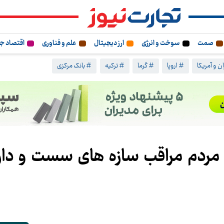
صمت
سوخت و انرژی
ارز دیجیتال
علم و فناوری
اقتصاد ج
ن و آمریکا
# اروپا
# گرما
# ترکیه
# بانک مرکزی
مردم مراقب سازه‌‌ های سست و دار