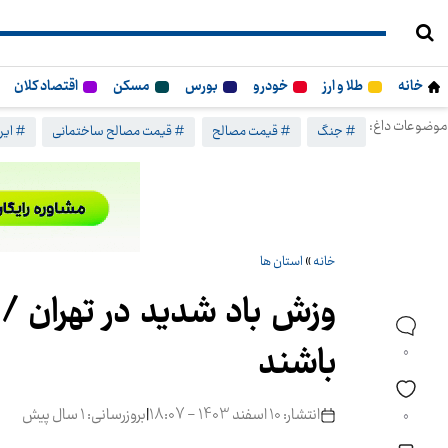
خانه
طلا و ارز
خودرو
بورس
مسکن
اقتصاد کلان
موضوعات داغ:
# جنگ
# قیمت مصالح
# قیمت مصالح ساختمانی
# ایرا
خانه
»
استان ها
وزش باد شدید در تهران / 
باشند
0
انتشار: 10 اسفند 1403 - 18:07
|
بروزرسانی: 1 سال پیش
0