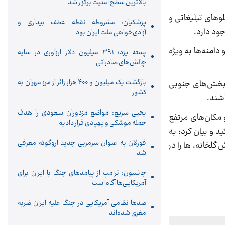
بالاترین سطح امنیت برگزار شد
وهای تبلیغاتی و
پزشکیان: مشروطه نقطه عطف بیداری و
ود دارد.
آزادی‌خواهی ملت ایران بود
دامنه‌ها به ویژه
پسته یزد؛ ۳۹۱ میلیون دلار ارزآوری در سایه
چالش‌های صادراتی
بازگشت یک میلیون و ۴۰۰ هزار زائر از مرز مهران به
 بخش‌های جنوبی
کشور
اشند.
یحیی سریع: مواضع مزدوران سعودی را هدف
 مکان‌های مرتفع
حمله موشکی و پهپادی قرار دادیم
ید و بیان کرد: به
فورلان به عنوان سرمربی جدید اروگوئه معرفی
گلخانه، ها را در
شد
جانسون: ترامپ از پیامدهای جنگ با ایران برای
آمریکایی‌ها آگاه است
صدها نظامی آمریکایی در جنگ علیه ایران ضربه
مغزی شده‌اند