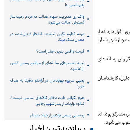
پتروشیمی‌ها
واگذاری مدیریت سهام عدالت به مردم زمینه‌ساز
گسترش عدالت می‌شود
قرار دارد که از
مردم گناوه نگران نباشند؛ انفجار کنترل‌شده در
ن شده و از گرگان به تهران متصل می‌شود. این مسیر، بخشی از ابتکار کمربند و جاده چین (BRI) است و از شهر شیآن
معدن سنگ بینک
قیمت واقعی بنزین چقدر است؟
ان، به گزارش رسانه‌های
نباید تفسیرهای سلیقه‌ای از مواضع رسمی کشور
ارائه شود
. به همین دلیل، کارشناسان
یحیی سریع: پهپادمان در آرامکو دقیقا به هدف
خورد
هیچ نگرانی بابت ذخایر کالاهای اساسی نیست/
تداوم واردات از بندر شهید رجایی
 متمرکز بود. اما
رونمایی رسمی تراکتور از جواد نکونام
محسوب می‌شود.
پربازدیدترین اخبار