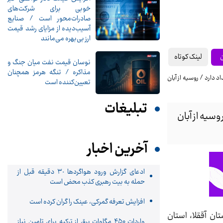
خوبی برای شرکت‌های
صادرات‌محور است / صنایع
آسیب‌دیده از مزایای رشد قیمت
ارز بی‌بهره می‌مانند
لینک کوتاه
ن
نوسان قیمت نفت میان جنگ و
مذاکره / تنگه هرمز همچنان
تعیین‌کننده است
تبلیغات
سیه از آبان
آخرین اخبار
ادعای گزارش ورود هواگردها ٣٠ دقیقه قبل از
حمله به بیت رهبری کذب محض است
افزایش تعرفه گمرکی، عینک را گران کرده است
در شهرستان آققلا، استان
واردات ۴۵۰ مگاوات برق از ترکیه برای تامین نیاز