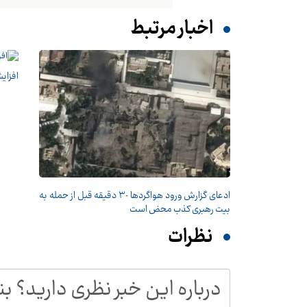
اخبار مرتبط
افزای
ادعای گزارش ورود هواگردها ٣٠ دقیقه قبل از حمله به
بیت رهبری کذب محض است
نظرات