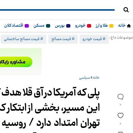
خانه
طلا و ارز
خودرو
بورس
مسکن
اقتصاد کلان
موضوعات داغ:
# قیمت خودرو
# قیمت مصالح
# قیمت مصالح ساختمانی
خانه
»
سیاسی
پلی که آمریکا در آق قلا هدف
این مسیر، بخشی از ابتکار ک
0
0