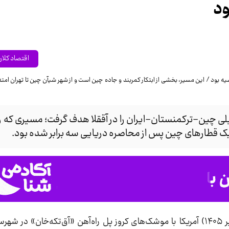
ود
اقتصاد کلا
ریلی چین-ترکمنستان-ایران را در آققلا هدف گرفت؛ مسیری که رو
افیک قطارهای چین پس از محاصره دریایی سه برابر شده بود.
، بامداد امروز (پنج‌شنبه ۱۸ تیر ۱۴۰۵) آمریکا با موشک‌های کروز پل راه‌آهن «آق‌تکه‌خان» 