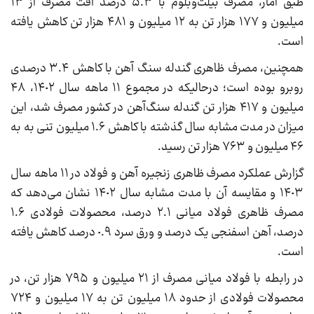
طبق آمار، مصرف بیلت‌وبلوم با ۵.٣ درصد افت مصرف از ١٣
میلیون و ١٧٧ هزار تن به ١٢ میلیون و ۴٨١ هزار تن کاهش یافته
است.
همچنین، مصرف ظاهری گندله سنگ آهن با کاهش ٣.۴ درصدی
روبرو بوده است؛ درحالیکه در مجموع ١١ ماهه سال ١۴٠٢، ۴٨
میلیون و ۴١٧ هزار تن گندله سنگ‌آهن در کشور مصرف شد، این
میزان در مدت مشابه سال گذشته با کاهش ١.۶ میلیون تنی به به
۴۶ میلیون و ٧۶٣ هزار تن رسید.
گزارش عملکرد مصرف ظاهری زنجیره آهن و فولاد در ١١ ماهه سال
١۴٠٣ و مقایسه آن با مدت مشابه سال ١۴٠٢ نشان می‌دهد که
مصرف‌ ظاهری فولاد میانی ٢.١ درصد، محصولات فولادی ١.۶
درصد، آهن اسفنجی یک درصد و ورق سرد ٠.٩ درصد کاهش یافته
است.
در رابطه با فولاد میانی مصرف‌ از ٢١ میلیون و ٧٩۵ هزار تن، در
محصولات فولادی از حدود ١٨ میلیون تن به ١٧ میلیون و ٧٢۴