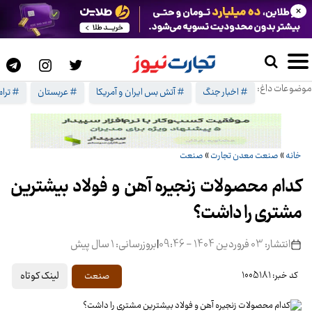
×
موضوعات داغ:
# اخبار جنگ
# آتش بس ایران و آمریکا
# عربستان
# ترا
خانه
»
صنعت معدن تجارت
»
صنعت
کدام محصولات زنجیره آهن و فولاد بیشترین
مشتری را داشت؟
انتشار: 03 فروردین 1404 - 09:46
|
بروزرسانی: 1 سال پیش
لینک کوتاه
صنعت
کد خبر: 1005181