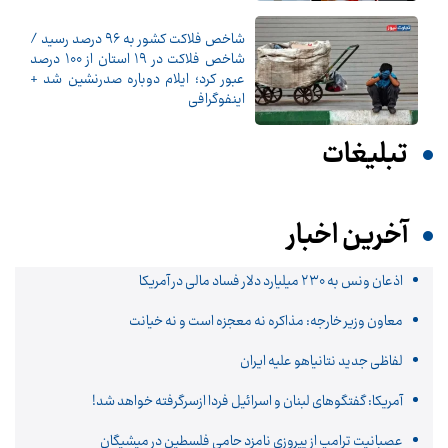
شاخص فلاکت کشور به ۹۶ درصد رسید /
شاخص فلاکت در ۱۹ استان از ۱۰۰ درصد
عبور کرد؛ ایلام دوباره صدرنشین شد +
اینفوگرافی
تبلیغات
آخرین اخبار
اذعان ونس به ۲۳۰ میلیارد دلار فساد مالی در آمریکا
معاون وزیر خارجه: مذاکره نه معجزه است و نه خیانت
لفاظی جدید نتانیاهو علیه ایران
آمریکا: گفتگوهای لبنان و اسرائیل فردا ازسرگرفته خواهد شد!
عصبانیت ترامپ از پیروزی نامزد حامی فلسطین در میشیگان