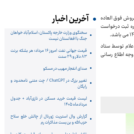
آخرین اخبار
از در طرح فروش فوق العاده
یان طرح جایگزینی خودروهای فرسوده غیر تاکسی 1403 دومین دوره ثبت درخواست
سخنگوی وزارت خارجه پاکستان: اسلام‌آباد خواهان
جنگ با افغانستان نیست
علام توسط ستاد
قیمت جهانی نفت امروز ۱۶ مرداد؛ هر بشکه برنت
وجه اطلاع رسانی
۸۳ دلار و ۲۹ سنت
صدای انفجار مهیب در مسکو
تغییر بزرگ در ChatGPT / چت متنی نامحدود و
رایگان
لیست قیمت خرید مسکن در نازی‌آباد + جدول
مردادماه ۱۴۰۵
گزارش وال استریت ژورنال از چالش خلع سلاح
حزب‌الله و بن‌بست مذاکرات رم