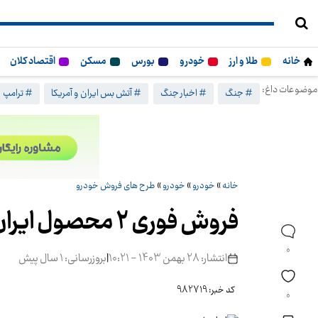
خانه
طلا و ارز
خودرو
بورس
مسکن
اقتصاد کلان
موضوعات داغ:
# جنگ
# اخبار جنگ
# آتش بس ایران و آمریکا
# ترامپ
خانه
»
خودرو
»
خودرو
»
طرح های فروش خودرو
فروش فوری ۲ محصول ایران خودرو امروز ۲۸ بهمن ۱۴۰۳
0
انتشار: 28 بهمن 1403 - 10:21
|
بروزرسانی: 1 سال پیش
کد خبر: 982719
0