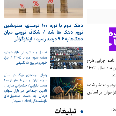
دهک دوم با تورم 100 درصدی، صدرنشین
تورم دهک ها شد / شکاف تورمی میان
دهک‌ها به 9.6 درصد رسید + اینفوگرافی
تحلیل و پیش‌بینی بازار خودرو
هفته سوم مرداد 1405 / بازار
د شرایط تبصره 5 از ماده 10 قانون ساماندهی صنعت خودرو و ماده 11 آئین نامه اجرایی طرح
خودرو در پیچ بلاتکلیفی
جایگزینی خودروهای فرسوده که در سومین دوره ثبت درخواست خرید (اولویت بندی) برخی محصولات ایران خودرو در بهمن ماه سال 1403
د:
ردپای نهادهای بزرگ در میان
سهامداران بورس با بیش از 400
یران خودرو منتشر شده
همت دارایی/ حکمرانی سازمان
تامین اجتماعی در بازار سهام؛
راخوان بر اساس
فرمان به دست صندوق‌های
بازنشستگی افتاد + نمودار
تبلیغات
د: