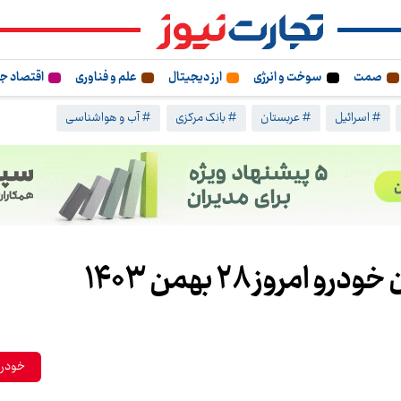
صمت
سوخت و انرژی
ارز دیجیتال
علم و فناوری
اقتصاد ج
# اسرائیل
# عربستان
# بانک مرکزی
# آب و هواشناسی
خودرو