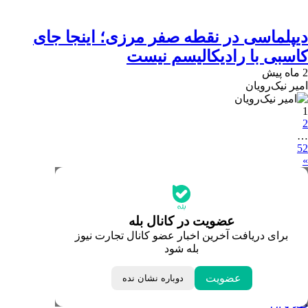
دیپلماسی در نقطه صفر مرزی؛ اینجا جای
کاسبی با رادیکالیسم نیست
2 ماه پیش
امیر نیک‌رویان
1
2
…
52
»
جدیدترین قیمت‌ها
قیمت طلا
قیمت دلار
قیمت سکه امامی
عضویت در کانال بله
قیمت یورو
برای دریافت آخرین اخبار عضو کانال تجارت نیوز
قیمت درهم امارات
بله شود
ابزار تبدیل نرخ ارز
خبرهای مهم
لحظه تحویل سال
عضویت
دوباره نشان نده
داغ‌ترین‌های اقتصادی
طلا و ارز