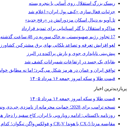
ریسک بزرگ استقلال روی آسانی با پنجره بسته
جزئیات فعال‌سازی «کیف پول ایران» اعلام شد
تل‌آویو به دنبال اسکان مزدورانش در «رفح جدید»
مذاکره استقلال با گلر اسپانیایی برای تمدید قرارداد
17 تجاوز رژیم صهیونیستی به خاک سوریه در 48 ساعت گذشته
لغو افزایش تعرفه و تصاعد پلکانی بهای برق مشترکین کشاورز
پیش‌بینی ناپایداری جوی و بارش پراکنده در البرز
بقایای یک جسد در ارتفاعات شمیرانات کشف شد
توافق ایران و عمان در هرمز شکل می‌گیرد؛ اما نه مطابق خواس
قیمت طلا و سکه امروز جمعه ۱۶ مرداد ۱۴۰۵
پربازدیدترین اخبار
قیمت طلا و سکه امروز جمعه ۱۶ مرداد ۱۴۰۵
نسخه ترامپ برای 2028؛ حمایت محرمانه از نامزدی جی‌دی ونس
روزنامه پاکستانی: ادامه رویارویی با ایران، کاخ سفید را دچا
مقایسه مزدا CX-5 با هوندا CR-V و فولکس‌واگن تیگوان؛ کدام شاسی‌بلند کامپکت ارزش خرید بیشتری دارد؟