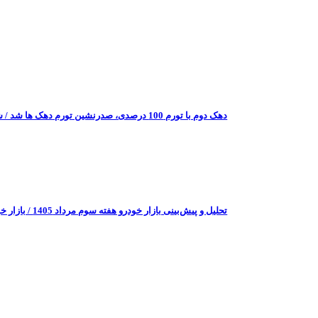
دهک دوم با تورم 100 درصدی، صدرنشین تورم دهک ها شد / شکاف تورمی میان دهک‌ها به 9.6 درصد رسید + اینفوگرافی
تحلیل و پیش‌بینی بازار خودرو هفته سوم مرداد 1405 / بازار خودرو در پیچ بلاتکلیفی