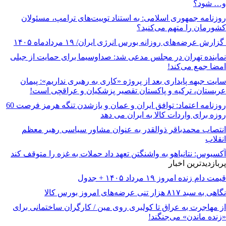
و… شود؟
روزنامه جمهوری اسلامی: به استناد توییت‌های ترامپ، مسئولان
کشورمان را متهم می‌کنید؟
گزارش عرضه‌های روزانه بورس انرژی ایران/ ۱۹ مردادماه ۱۴۰۵
نماینده تهران در مجلس مدعی شد: صداوسیما برای حمایت از جبلی
امضا جمع می‌کند!
سایت جبهه پایداری بعد از پروژه «کاری به رهبری نداریم»: پیمان
عربستان، ترکیه و پاکستان تقصیر پزشکیان و عراقچی است!
روزنامه اعتماد: توافق ایران و عمان و بازشدن تنگه هرمز فرصت 60
روزه برای واردات کالا به ایران می دهد
انتصاب محمدباقر ذوالقدر به عنوان مشاور سیاسی رهبر معظم
انقلاب
آکسیوس: نتانیاهو به واشنگتن تعهد داد حملات به غزه را متوقف کند
پربازدیدترین اخبار
قیمت دام زنده امروز ۱۹ مرداد ۱۴۰۵ + جدول
نگاهی به سبد ۸۱۷ هزار تنی عرضه‌های امروز بورس کالا
از مهاجرت به عراق تا کولبری روی مین / کارگران ساختمانی برای
«زنده ماندن» می‌جنگند!