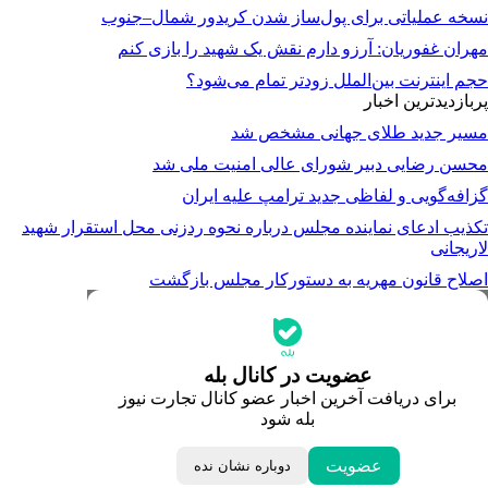
نسخه عملیاتی برای پول‌ساز شدن کریدور شمال–جنوب
مهران غفوریان: آرزو دارم نقش یک شهید را بازی کنم
حجم اینترنت بین‌الملل زودتر تمام می‌شود؟
پربازدیدترین اخبار
مسیر جدید طلای جهانی مشخص شد
محسن رضایی دبیر شورای عالی امنیت ملی شد
گزافه‌گویی و لفاظی جدید ترامپ علیه ایران
تکذیب ادعای نماینده مجلس درباره نحوه ردزنی محل استقرار شهید
لاریجانی
اصلاح قانون مهریه به دستورکار مجلس بازگشت
جدیدترین قیمت‌ها
قیمت طلا
قیمت دلار
قیمت سکه امامی
عضویت در کانال بله
قیمت یورو
برای دریافت آخرین اخبار عضو کانال تجارت نیوز
قیمت درهم امارات
بله شود
ابزار تبدیل نرخ ارز
خبرهای مهم
لحظه تحویل سال
عضویت
دوباره نشان نده
داغ‌ترین‌های اقتصادی