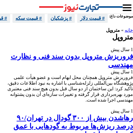
موضوعات داغ:
# قیمت دلار
# پزشکیان
# قیمت سکه
# ق
خانه
»
متروپل
متروپل
1 سال پیش
فروریزش متروپل بدون سند فنی و نظارت
مهندسی
1 سال پیش
فروریزش متروپل همچنان محل ابهام است و عضو هیأت علمی
پژوهشگاه بین‌المللی زلزله‌شناسی با اشاره به نبود اطلاعات دقیق،
تأکید کرد: این ساختمان از دو سال قبل بدون هیچ سند فنی معتبری
مورد بهره‌برداری قرار گرفته و تغییرات سازه‌ای آن بدون پشتوانه
مهندسی اجرا شده است.
1 سال پیش
رهاشدن بیش از ۳۰۰ گودال در تهران/۹۰
درصد ریزش‌ها مربوط به گودهایی با عمق