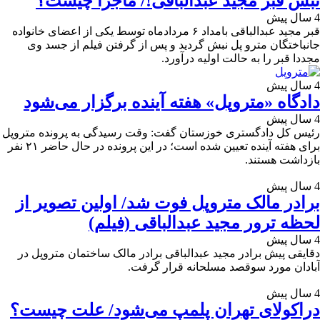
نبش قبر مجید عبدالباقی!/ ماجرا چیست؟
4 سال پیش
قبر مجید عبدالباقی بامداد ۶ مردادماه توسط یکی از اعضای خانواده
جانباختگان مترو پل نبش گردید و پس از گرفتن فیلم از جسد وی
مجددا قبر را به حالت اولیه درآورد.
4 سال پیش
دادگاه «متروپل» هفته آینده برگزار می‌شود
4 سال پیش
رئیس کل دادگستری خوزستان گفت: وقت رسیدگی به پرونده متروپل
برای هفته آینده تعیین شده است؛ در این پرونده در حال حاضر ۲۱ نفر
بازداشت هستند.
4 سال پیش
برادر مالک متروپل فوت شد/ اولین تصویر از
لحظه ترور مجید عبدالباقی (فیلم)
4 سال پیش
دقایقی پیش برادر مجید عبدالباقی برادر مالک ساختمان متروپل در
آبادان مورد سوقصد مسلحانه قرار گرفت.
4 سال پیش
دراکولای تهران پلمپ می‌شود/ علت چیست؟