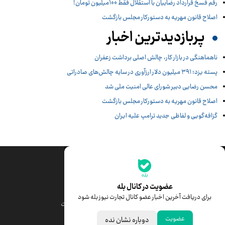
رقم فسخ قرارداد رضاییان با استقلال فقط 100میلیون تومان!
اصلاح قانون مهریه به دستورکار مجلس بازگشت
پربازدیدترین اخبار
ناهماهنگی در بازار کار، چالش اصلی برداشت زعفران
پسته یزد؛ ۳۹۱ میلیون دلار ارزآوری در سایه چالش‌های صادراتی
محسن رضایی دبیر شورای عالی امنیت ملی شد
اصلاح قانون مهریه به دستورکار مجلس بازگشت
گزافه‌گویی و لفاظی جدید ترامپ علیه ایران
جدیدترین قیمت‌ها
قیمت طلا
قیمت یورو
عضویت در کانال بله
برای دریافت آخرین اخبار عضو کانال تجارت نیوز بله شود
قیمت دلار
قیمت درهم امارات
عضویت
دوباره نشان نده
قیمت سکه امامی
ابزار تبدیل نرخ ارز