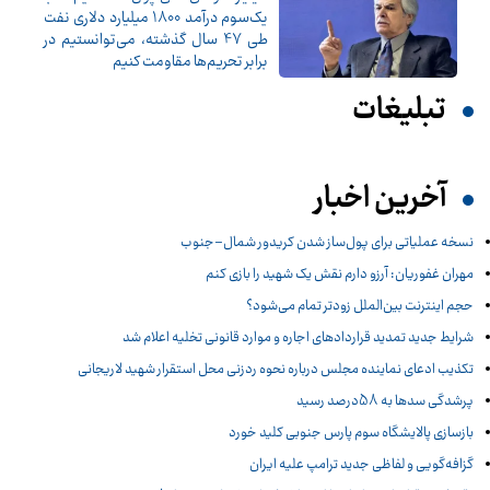
یک‌سوم درآمد 1800 میلیارد دلاری نفت
طی 47 سال گذشته، می‌توانستیم در
برابر تحریم‌ها مقاومت کنیم
تبلیغات
آخرین اخبار
نسخه عملیاتی برای پول‌ساز شدن کریدور شمال–جنوب
مهران غفوریان: آرزو دارم نقش یک شهید را بازی کنم
حجم اینترنت بین‌الملل زودتر تمام می‌شود؟
شرایط جدید تمدید قراردادهای اجاره و موارد قانونی تخلیه اعلام شد
تکذیب ادعای نماینده مجلس درباره نحوه ردزنی محل استقرار شهید لاریجانی
پرشدگی سدها به 58درصد رسید
بازسازی پالایشگاه سوم پارس جنوبی کلید خورد
گزافه‌گویی و لفاظی جدید ترامپ علیه ایران