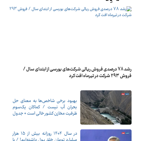
رشد 78 درصدی فروش ریالی شرکت‌های بورسی از ابتدای سال /
فروش 293 شرکت در تیرماه افت کرد
بهبود برخی شاخص‌ها به معنای حل
بحران آب نیست / کماکان یک‌سوم
ظرفیت مخازن کشور خالی است + جدول
در سال 1404 روزانه بیش از 15 هزار
میلیارد تومان خلق پول داشته‌ایم! / با