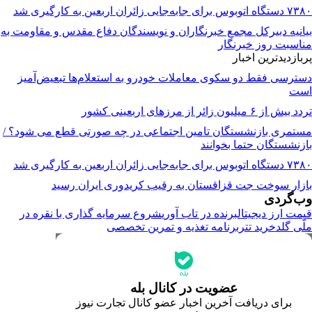
۷۳۸۰ دستگاه اتوبوس برای جابه‌جایی زائران اربعین به‌ کارگیری شد
بیانیه دبیرکل مجمع خبرنگاران و نویسندگان دفاع مقدس و مقاومت به
مناسبت روز خبرنگار
پربازدیدترین اخبار
دسترسی فقط دو سکوی معاملات خودرو به استعلام‌ها تبعیض‌آمیز
است
تردد بیش از ۶ میلیون زائر از مرزهای اربعینی کشور
مستمری بازنشستگان تامین اجتماعی در چه صورتی قطع می شود؟ /
بازنشستگان حتما بخوانند
۷۳۸۰ دستگاه اتوبوس برای جابه‌جایی زائران اربعین به‌ کارگیری شد
بازار سوخت جت قزاقستان به رقیب کریدوری ایران رسید
وب‌گردی
قیمت ارز دیجیتال
برنده در تاب آوری
شروع سرمایه گذاری با نقره در
ملّی گلد
خرید تتر
برنامه تغذیه و تمرین تخصصی
جدیدترین قیمت‌ها
قیمت طلا
قیمت دلار
قیمت سکه امامی
عضویت در کانال بله
قیمت یورو
برای دریافت آخرین اخبار عضو کانال تجارت نیوز
قیمت درهم امارات