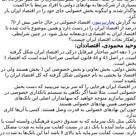
بسیاری از شرکت‌ها به نهادهای دولتی یا افراد مرتبط با حاکمیت
واگذار شدند و اینگونه بخش خصولتی جای خود را در اقتصاد ایران باز
کرد.
به گزارش
تجارت نیوز
، اقتصاد خصولتی در حال حاضر بیش از 70
درصد از اقتصاد ایران را در دست دارد و همین موضوع باعث شده تا
اقتصاد ایران به اقتصادی ذی‌نفعانه تبدیل شود. در چنین شرایطی
راهکار نجات اقتصاد ایران چیست؟
وحید محمودی، اقتصاددان:
در 3 دهه اخیر ساختار غیرقابل درکی در اقتصاد ایران شکل گرفته
است. در اصل 43 و 44 قانون اساسی صراحتا آمده است که اقتصاد 3
بخش است.
بخش دولتی، بخش تعاونی و بخش خصوصی این 3 بخش هستند ولی در
اقتصاد ما بخشی به نام خصولتی شکل گرفته که کل اقتصاد ایران را
بلعیده است.
در اقتصاد ایران هرجایی را که سر بزنید می‌بینید که دست بخش
خصولتی است. مثلا شما اگر نگاهی به سیستم بانکداری خصوصی در
کشور بیاندازید متوجه خواهید که سهامداران اصلی این بانک‌های
خصوصی همین نهادهای خصولتی هستند.
چون این نهادهای خصولتی به قدرت وصل هستند، کسی با آن‌ها کاری
ندارد.
بانکی مثل بانک سرمایه که به صندوق ذخیره فرهنگیان وابسته است یا
بانکی مانند آینده یا بانک دی در نسبت کفایت سرمایه به شدت مشکل
دارند. نسبت کفایت سرمایه باید بالای 8 باشد اما این بانک‌ها به شدت در