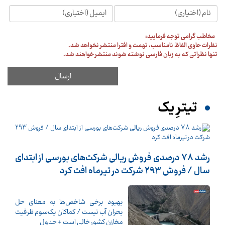
مخاطب گرامی توجه فرمایید:
نظرات حاوی الفاظ نامناسب، تهمت و افترا منتشر نخواهد شد.
تنها نظراتی که به زبان فارسی نوشته شوند منتشر خواهند شد.
تیترِ یک
رشد 78 درصدی فروش ریالی شرکت‌های بورسی از ابتدای
سال / فروش 293 شرکت در تیرماه افت کرد
بهبود برخی شاخص‌ها به معنای حل
بحران آب نیست / کماکان یک‌سوم ظرفیت
مخازن کشور خالی است + جدول