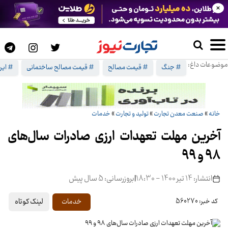
×
موضوعات داغ:
# جنگ
# قیمت مصالح
# قیمت مصالح ساختمانی
# ایرا
خانه
»
صنعت معدن تجارت
»
تولید و تجارت
»
خدمات
آخرین مهلت تعهدات ارزی صادرات سال‌های
۹۸ و ۹۹
انتشار: 14 تیر 1400 - 18:30
|
بروزرسانی: 5 سال پیش
لینک کوتاه
خدمات
کد خبر: 560270