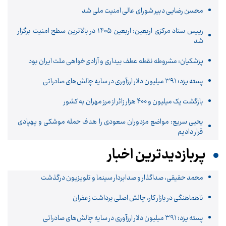
محسن رضایی دبیر شورای عالی امنیت ملی شد
رییس ستاد مرکزی اربعین: اربعین ۱۴۰۵ در بالاترین سطح امنیت برگزار
شد
پزشکیان: مشروطه نقطه عطف بیداری و آزادی‌خواهی ملت ایران بود
پسته یزد؛ ۳۹۱ میلیون دلار ارزآوری در سایه چالش‌های صادراتی
بازگشت یک میلیون و ۴۰۰ هزار زائر از مرز مهران به کشور
یحیی سریع: مواضع مزدوران سعودی را هدف حمله موشکی و پهپادی
قرار دادیم
پربازدیدترین اخبار
محمد حقیقی، صداگذار و صدابردار سینما و تلویزیون درگذشت
ناهماهنگی در بازار کار، چالش اصلی برداشت زعفران
پسته یزد؛ ۳۹۱ میلیون دلار ارزآوری در سایه چالش‌های صادراتی