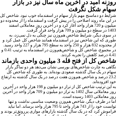
روزنه امید در آخرین ماه سال نیز در بازار
سهام شکل نگرفت
شرایط دو دماسنج مهم بازار سهام در اسفندماه خوب نبود. شاخص کل
در این ماه روند اصلاحی را در پیش گرفت و اسفندماه را از محدوده دو
میلیون و 720 هزار واحد آغاز کرد و در آخرین روز معاملاتی اسفند
1403 در سطح دو میلیون و 709 هزار واحد قرار گرفت.
در سوی دیگر، شرایط شاخص هم‌وزن نیز چنگی به دل نمی‌زد، به
طوری که این شاخص نیز در اسفندماه همانند شاخص کل عمل کرد و
از محدوده 832 هزار و 250 واحد به سطح 795 هزار و 227 واحد رسید.
در مجموع، شاخص کل و شاخص‌هم‌وزن در اسفندماه به ترتیب 0.41 و
4.41 درصد کاهش را تجربه کردند.
شاخص کل از فتح قله 3 میلیون واحدی بازماند
نگاهی به چارت شاخص‌های بورسی نشان می‌دهد هر دو نماگر بازار
سهام در یک سال گذشته صعودی بوده‌اند. به طوری که شاخص کل
23.2 درصد و شاخص هم‌وزن هفت درصد در یک سال گذشته به ارتفاع
خود افزوده‌اند.
به این ترتیب شاخص کل از تراز دو میلیون و 198 هزار واحد در آخرین
روز معاملاتی سال 1402 به تراز دو میلیون و 709 هزار واحد در آخرین
روز معاملاتی 1403 رسیده است.
اما در طرف دیگر، شاخص هم‌وزن وضعیت مناسبی نداشت و تنها
توانست خود را از 743 هزار واحد تا 795 هزار واحد برساند. اما نباید
فراموش کرد که در یک سال گذشته بازارهای موازی پررونق‌تر بودند و