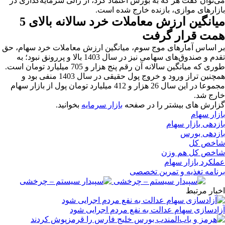
می‌توان گفت هر که به بورس اعتماد کرد، از رالی سرمایه‌گذاری در
بازارهای موازی، بازنده خارج شده است.
میانگین ارزش معاملات خرد سالانه بالای 5
همت قرار گرفت
بر اساس آمارهای موج سوم، میانگین ارزش معاملات خرد سهام، حق
تقدم و صندوق‌های سهامی نیز در سال 1403 بالا و پررونق نبود؛ به
طوری که میانگین سالانه آن رقم پنج هزار و 705 میلیارد تومان است.
همچنین تراز ورود و خروج پول حقیقی در سال 1403 منفی بود و
مجموعا در این سال 26 هزار و 412 میلیارد تومان پول از بازار سهام
خارج شد.
گزارش های بیشتر را در صفحه
بازار سرمایه
بخوانید.
بازار سهام
بازدهی بازار سهام
بازدهی بورس
شاخص کل
شاخص کل هم وزن
عملکرد بازار سهام
برنامه تغذیه و تمرین تخصصی
اخبار مرتبط
آزادسازی سهام عدالت به نفع مردم اجرایی شود