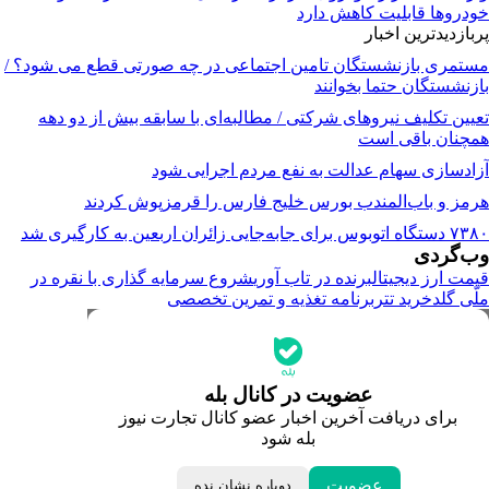
خودرو‌ها قابلیت کاهش دارد
پربازدیدترین اخبار
مستمری بازنشستگان تامین اجتماعی در چه صورتی قطع می شود؟ /
بازنشستگان حتما بخوانند
تعیین تکلیف نیروهای شرکتی / مطالبه‌ای با سابقه بیش از دو دهه
همچنان باقی است
آزادسازی سهام عدالت به نفع مردم اجرایی شود
هرمز و باب‌المندب بورس خلیج فارس را قرمزپوش کردند
۷۳۸۰ دستگاه اتوبوس برای جابه‌جایی زائران اربعین به‌ کارگیری شد
وب‌گردی
قیمت ارز دیجیتال
برنده در تاب آوری
شروع سرمایه گذاری با نقره در
ملّی گلد
خرید تتر
برنامه تغذیه و تمرین تخصصی
جدیدترین قیمت‌ها
قیمت طلا
قیمت دلار
قیمت سکه امامی
عضویت در کانال بله
قیمت یورو
برای دریافت آخرین اخبار عضو کانال تجارت نیوز
قیمت درهم امارات
بله شود
ابزار تبدیل نرخ ارز
خبرهای مهم
لحظه تحویل سال
عضویت
دوباره نشان نده