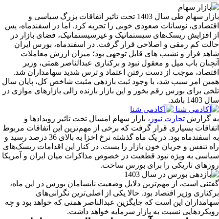
بازار سهام طی سال 1403 تحت تاثیر اتفاقات بزرگ سیاسی و
اقتصادی، نوسانات صعودی خوبی را تجربه کرد. اما در اسفندماه، پس
از افزایش ریسک‌های سیستماتیک و غیرسیستماتیک، فضای بازار در
حالت کم رمقی و اصلاحی قرار گرفت. در اسفند‌ماه، بورس ایران
شاهد فراز و نشیب های قابل توجهی بود؛ میزان ارزش معاملات
آنچنان باب میل و معقول نبود و برکناری عبدالناصر همتی‌، وزیر
اقتصاد، موجب از دست رفتن اعتماد و ترس شدید سهامداران شد.
همین امر سبب شد، با وجود ثبت بازدهی مثبت شاخص کل، پایان سال
تلخی برای بورس رقم بخور و این بازار بازنده رالی بازارهای موازی در
سال 1403 باشد.
به گزارش
تجارت نیوز
، بازار سهام امسال تحت تاثیر رویدادها و
اتفاقات بسیاری قرار گرفت که برخی از مهم‌ترین این اتفاقات مربوط
به اسفندماه بود. در یک ماه گذشته نرخ اخزا به بالای 36 درصد رسید و
راه تنفس و جریان خون بازار را بست. در کنار این اقدامات ریسک‌های
سیاسی به ویژه نبود قطعیت در خصوص مذاکرات میان ایران و آمریکا
روزهای تاریکی را برای بورس ساخت.
گفتنی است، از مهم‌ترین دلایل وضعیت نابسامان بورس در این ماه،
برکناری وزیر اقتصاد بود. حالا یکی از اصلی‌ترین نگرانی‌های
سهامداران این است که جایگزین عبدالناصر همتی که خواهد بود و چه
رویکردهایی نسبت به بازار سرمایه خواهد داشت.