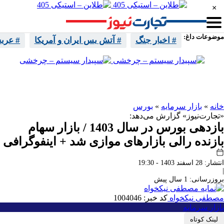
×
موضوعات داغ:
# اخبار جنگ
# آتش بس ایران و آمریکا
# عرب
واتساپ
تلگرام
اینستا
ایکس
خانه
»
بازار سرمایه
»
بورس
«تجارت‌نیوز» گزارش می‌دهد:
بازدهی بورس در سال 1403 / بازار سهام
بازنده رالی بازارهای موازی شد + اینفوگرافی
انتشار: 28 اسفند 1403 - 19:30
|
بروزرسانی: 1 سال پیش
مصطفی نیکخواه
کد خبر: 1004046
بازار سرمایه
لینک کوتاه