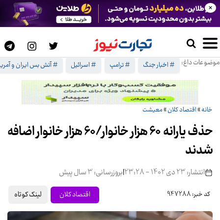
×
موضوعات داغ:
# اخبار جنگ
# ترامپ
# اسرائیل
# آتش بس ایران و آمریک
خانه
»
اقتصاد کلان
»
معیشت
حذف یارانه 60 هزار خانوار/60 هزار خانوار اضافه
شدند
انتشار: 23 دی 1402 - 23:28
|
بروزرسانی: 3 سال پیش
لینک کوتاه
اقتصاد کلان
کد خبر: 947288