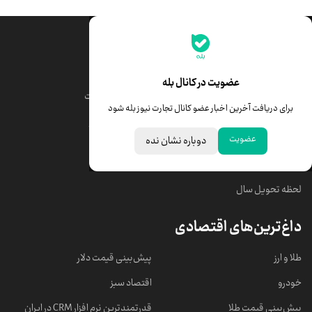
جدیدترین قیمت‌ها
قیمت طلا
قیمت یورو
عضویت در کانال بله
قیمت دلار
قیمت درهم امارات
برای دریافت آخرین اخبار عضو کانال تجارت نیوز بله شود
قیمت سکه امامی
ابزار تبدیل نرخ ارز
عضویت
دوباره نشان نده
خبرهای مهم
لحظه تحویل سال
داغ‌ترین‌های اقتصادی
طلا و ارز
پیش‌بینی قیمت دلار
خودرو
اقتصاد سبز
پیش‌بینی قیمت طلا
قدرتمندترین نرم‌ افزار CRM در ایران