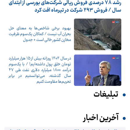
رشد 78 درصدی فروش ریالی شرکت‌های بورسی از ابتدای
سال / فروش 293 شرکت در تیرماه افت کرد
بهبود برخی شاخص‌ها به معنای حل
بحران آب نیست / کماکان یک‌سوم ظرفیت
مخازن کشور خالی است + جدول
در سال 1404 روزانه بیش از 15 هزار میلیارد
تومان خلق پول داشته‌ایم! / با یک‌سوم
درآمد 1800 میلیارد دلاری نفت طی 47
سال گذشته، می‌توانستیم در برابر
تحریم‌ها مقاومت کنیم
تبلیغات
آخرین اخبار