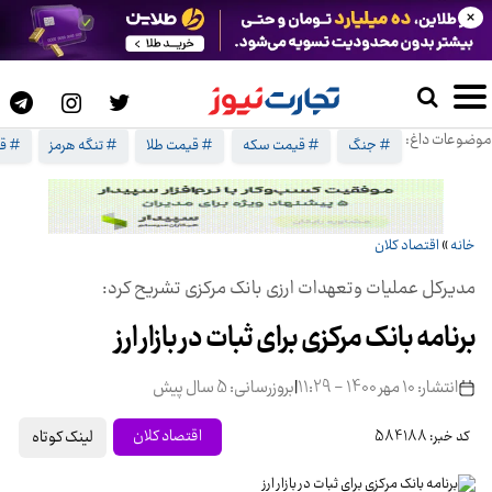
×
موضوعات داغ:
# جنگ
# قیمت سکه
# قیمت طلا
# تنگه هرمز
# ق
خانه
»
اقتصاد کلان
مدیرکل عملیات وتعهدات ارزی بانک مرکزی تشریح کرد:
برنامه بانک مرکزی برای ثبات در بازار ارز
انتشار: 10 مهر 1400 - 11:29
|
بروزرسانی: 5 سال پیش
لینک کوتاه
اقتصاد کلان
کد خبر: 584188