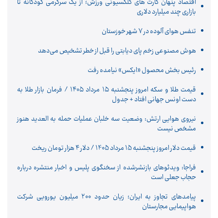
اقتصاد پنهان کارت های کلکسیونی ورزش؛ از یک سرگرمی کودکانه تا
بازاری چند میلیارد دلاری
تنفس هوای آلوده در ۷ شهر خوزستان
هوش مصنوعی زخم پای دیابتی را قبل از خطر تشخیص می‌دهد
رئیس بخش محصول «ایکس» نیامده رفت
قیمت طلا و سکه امروز پنجشنبه ۱۵ مرداد ۱۴۰۵ / فرمان بازار طلا به
دست اونس جهانی افتاد + جدول
نیروی هوایی ارتش: وضعیت سه خلبان عملیات حمله به العدید هنوز
مشخص نیست
قیمت دلار امروز پنجشنبه 15 مرداد 1405 / دلار ۴ هزار تومان ریخت
فراجا: ویدئوهای بازنشرشده از سخنگوی پلیس و اخبار منتشره درباره
حجاب جعلی است
پیامدهای تجاوز به ایران؛ زیان حدود ۲۰۰ میلیون یورویی شرکت
هواپیمایی مجارستان