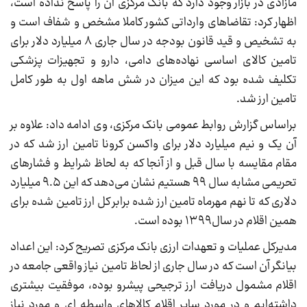
مازادی در بازار وجود دارد که بانک مرکزی آن را پاسخ نداده است،
اظهار کرد: تقاضاهای وارداتی کشور کاملا مشخص و شفاف است و
به تشخیص و قید قانون بودجه در سال جاری ٨ میلیارد دلار برای
تامین کالای اساسی نهاده‌های دامی، دارو و تجهیزات پزشکی
تکلیف شده بود که این میزان در شش ماهه اول به طور کامل
تامین ارز شد.
براساس گزارش روابط عمومی بانک مرکزی، وی ادامه داد: علاوه بر
آن یک و نیم میلیارد دلار برای واکسن کرونا تامین ارز شد که در
مقام مقایسه با سال قبل و از آنجا که به لحاظ شرایط و فشارهای
تحریمی مشابه سال ٩٩ هستیم نشان می‌دهد که این ٩.۵ میلیارد
دلاری که تا نهم مهرماه تامین ارز شده برابر کل ارز تامین شده برای
همین اقلام در سال١٣٩٩ بوده است.
مدیرکل عملیات و تعهدات ارزی بانک مرکزی تصریح کرد: این اعداد
بیانگر آن است که در سال جاری از لحاظ تامین نیاز واقعی جامعه در
اقلام مشمول دریافت ارز ترجیحی پیشرو بوده، موفقیت بیشتری
داشته‌ایم و در مورد سایر اقلام کالاهای واسطه ای و مورد نیاز