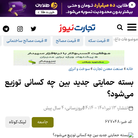
×
موضوعات داغ:
# قیمت سکه
# قیمت مصالح
# قیمت مصالح ساختمانی
خانه
»
صنعت معدن تجارت
»
سوخت و انرژی
بسته‌ حمایتی جدید بین چه کسانی توزیع
می‌شود؟
انتشار: 13 تیر 1401 - 14:14
|
بروزرسانی: 4 سال پیش
لینک کوتاه
جامعه
کد خبر: 677048