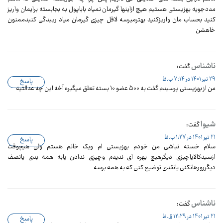
مددجویه بهزیستی هستیم هیچ ازاینها گیرمان نمیاد باباپول به بجابسته برایمان واریز
کنید بحساب مان واریزکنید بهترمیرسه لاقل چیزی گیرمان میاد رییدگی کنبدممنون
خاهشن
ناشناس
گفت:
29 تیر 1401 در 7:14 ب.ظ
پاسخ
من از بهزیستی پرسیدم گفت به ۵۰۰ عضو ۱۰ بسته تعلق میگیره آخه این چه عدالتیه
شیوا
گفت:
21 تیر 1401 در 1:27 ب.ظ
پاسخ
سلام خسته نباشی من خودم بهزیستی ام ویک خانم هستم ولی هیچوقت
ازسبدکالایاچیزی دیگرهیچ بهره ای ندیدم وچیزی ندادن یابه همه بدی یانصف
دیگررورهانکنی یانقدی توضیع کنی که به همه برسه
ناشناس
گفت:
21 تیر 1401 در 12:29 ق.ظ
پاسخ