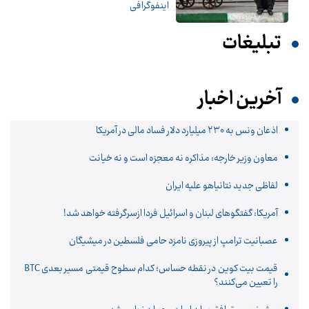
اینفوگرافی
تبلیغات
آخرین اخبار
اذعان ونس به ۲۳۰ میلیارد دلار فساد مالی در آمریکا
معاون وزیر خارجه: مذاکره نه معجزه است و نه خیانت
لفاظی جدید نتانیاهو علیه ایران
آمریکا: گفتگوهای لبنان و اسرائیل فردا ازسرگرفته خواهد شد!
عصبانیت ترامپ از پیروزی نامزد حامی فلسطین در میشیگان
قیمت بیت کوین در نقطه حساس؛ کدام سطوح قیمتی مسیر بعدی BTC
را تعیین می‌کنند؟