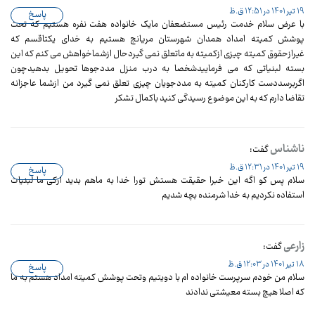
19 تیر 1401 در 12:51 ق.ظ
پاسخ
با عرض سلام خدمت رئیس مستضعفان مایک خانواده هفت نفره هستیم که تحت
پوشش کمیته امداد همدان شهرستان مریانج هستیم به خدای یکتاقسم که
غیرازحقوق کمیته چیزی ازکمیته به ماتعلق نمی گیردحال ازشماخواهش می کنم که این
بسته لبنیاتی که می فرماییدشخصا به درب منزل مددجوها تحویل بدهیدچون
اگربرسددست کارکنان کمیته به مددجویان چیزی تعلق نمی گیرد من ازشما عاجزانه
تقاضا دارم که به این موضوع رسیدگی کنید باکمال تشکر
ناشناس
گفت:
19 تیر 1401 در 12:31 ق.ظ
پاسخ
سلام پس کو اگه این خبرا حقیقت هستش تورا خدا به ماهم بدید ازکی ما لبنیات
استفاده نکردیم به خدا شرمنده بچه شدیم
زارعی
گفت:
18 تیر 1401 در 12:03 ق.ظ
پاسخ
سلام من خودم سرپرست خانواده ام با دویتیم وتحت پوشش کمیته امداد هستم به ما
که اصلا هیچ بسته معیشتی ندادند