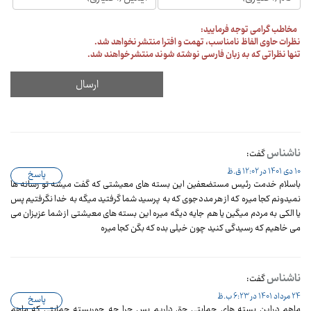
مخاطب گرامی توجه فرمایید:
نظرات حاوی الفاظ نامناسب، تهمت و افترا منتشر نخواهد شد.
تنها نظراتی که به زبان فارسی نوشته شوند منتشر خواهند شد.
ناشناس
گفت:
10 دی 1401 در 12:02 ق.ظ
پاسخ
باسلام خدمت رئیس مستضعفین این بسته های معیشتی که گفت میشه تو رسانه ها
نمیدونم کجا میره که از هر مددجوی که به پرسید شما گرفتید میگه به خدا نگرفتیم پس
یا الکی به مردم میگین یا هم جایه دیگه میره این بسته های معیشتی از شما عزیزان می
می خاهیم که رسیدگی کنید چون خیلی بده که بگن کجا میره
ناشناس
گفت:
24 مرداد 1401 در 6:23 ب.ظ
پاسخ
ماهم دراین بسته های حمایتی حق داریم پس چرا چه جوربسته حمایتی که ماهم