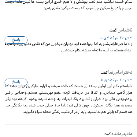
سلام خسته نباشید منم تحت پوشش والا هیچ خبری از این بسته ها نیس بخدا درست
نیس چرا دورغ میگین چرا خوب اگه راست میگین نقدی بدین
ناشناس
گفت:
21 تیر 1401 در 7:56 ق.ظ
پاسخ
والا ماخبرهارامیشنویم اما اینها همه ازما بهتران میخورن من که نقص عضو زیرنظرکمیته
امداد هستم به اسم ما تمام میشه بکام خودشان
دختر امام رضا
گفت:
21 تیر 1401 در 2:56 ق.ظ
پاسخ
خواستم بگم این اولین بسته ای هست که داده میشه و قراره جایگزین پولی باشه که
هراز گاهی میدادن..و اتفاقا من دریافت کردم.عضو بهزیستی هستم.وخدایی راضی
بودم.یعنی عالی بود خیلی وقت بود رنگ لبنیات به چشم ندیده بودیم اگر هم بود یکی
میخورد بقیه نگاش میکردن.چون کافی نبود.اما حالا خیلی خوب شده..به یگانگی خدا
هم قسم که پارتی هم نداشتیم.باید از مراکز مثبت زندگی محله سراغ بگیرید.
مادردرمانده
گفت: