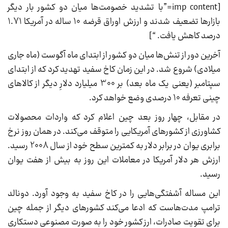
[imp content=”با تشدید خصومت‌ها میان دو کشور بار دیگر
بازارها تضعیف شدند و ارزش اوراق قرضه 10 ساله در آمریکا 1.71
درصد کاهش یافت. “]
آخرین دور از تنش‌ها میان دو کشور از ابتدای ماه آگوست (ماه جاری
میلادی) شروع شد. در این زمان کاخ سفید تهدید کرد که از ابتدای
سپتامبر (یعنی یک ماه بعد) بر 300 میلیارد دلارِ دیگر از کالاهای
چینی تعرفه 10 درصدی وضع خواهد کرد.
در مقابل، چهار روز بعد چین اعلام کرد که واردات محصولات
کشاورزی از کشورهای آمریکایی را متوقف می‌کند. در همان روز نرخ
برابری یوان در برابر دلار به کمترین سطح خود از سال 2008 رسید.
ارزش هر دلار آمریکا در معاملات این روز به بیش از هفت یوان
رسید.
این مساله آشفتگی‌هایی را در کاخ سفید به وجود آورد. دونالد
ترامپ مدت‌هاست که ادعا می‌کند کشورهای دیگر از جمله چین
برای تقویت صادرات، ارز کشور خود را به صورت مصنوعی دستکاری