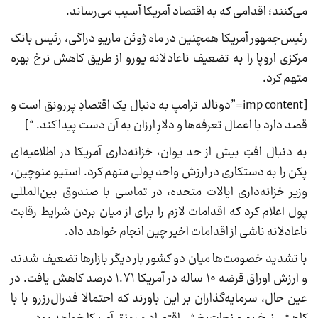
می‌کنند؛ اقدامی که به اقتصاد آمریکا آسیب می‌رساند.
رئیس‌جمهور آمریکا همچنین در ماه ژوئن ماریو دراگی، رئیس بانک
مرکزی اروپا را به تضعیف ناعادلانه یورو از طریق کاهش نرخ بهره
متهم کرد.
[imp content=”دونالد ترامپ به دنبال یک اقتصادِ پررونق است و
قصد دارد با اعمال تعرفه‌ها و دلارِ ارزان به آن دست پیدا کند. “]
به دنبال افتِ بیش از حد یوان، خزانه‌داری آمریکا در اطلاعیه‌ای
پکن را به دستکاری در ارزش واحد پولی متهم کرد. استیو منوچین،
وزیر خزانه‌داری ایالات متحده، در تماسی با صندوق بین‌المللی
پول اعلام کرد که اقدامات لازم را برای از میان بردن شرایط رقابت
ناعادلانه ناشی از اقدامات اخیر چین انجام خواهد داد.
با تشدید خصومت‌ها میان دو کشور بار دیگر بازارها تضعیف شدند
و ارزش اوراق قرضه 10 ساله در آمریکا 1.71 درصد کاهش یافت. در
عین حال، سرمایه‌گذاران بر این باورند که احتمالا فدرال‌رزرو با با