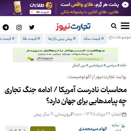
×
موضوعات داغ:
# قیمت سکه
# پیش بینی بازارها
# قیمت طلا
# قیمت دل
خانه
»
سیاسی
»
دیپلماسی
»
بین الملل
روایت تجارت‌نیوز از اکونومیست:
محاسبات نادرست آمریکا / ادامه جنگ تجاری
چه پیامدهایی برای جهان دارد؟
انتشار: 22 مرداد 1398 - 20:00
|
بروزرسانی: 7 سال پیش
الهام میرمحمدی