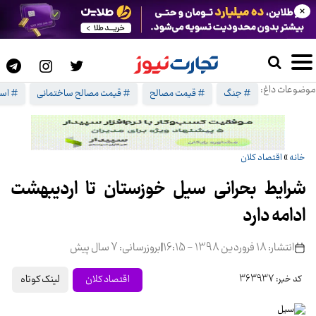
×
موضوعات داغ:
# جنگ
# قیمت مصالح
# قیمت مصالح ساختمانی
# اسر
خانه
»
اقتصاد کلان
شرایط بحرانی سیل خوزستان تا اردیبهشت
ادامه دارد
انتشار: 18 فروردین 1398 - 16:15
|
بروزرسانی: 7 سال پیش
لینک کوتاه
اقتصاد کلان
کد خبر: 363937