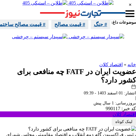
×
موضوعات داغ:
# جنگ
# قیمت مصالح
# قیمت مصالح ساختما
واتساپ
تلگرام
اینستا
ایکس
خانه
»
اقتصاد کلان
عضویت ایران در FATF چه منافعی برای
کشور دارد؟
انتشار: 01 اسفند 1403 - 09:39
|
بروزرسانی: 1 سال پیش
کد خبر: 990117
اقتصاد کلان
لینک کوتاه
رئیس فراکسیون گام دوم انقلاب و اقتصاد مقاومتی مجلس شورای