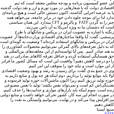
این عضو کمیسیون برنامه و بودجه مجلس معتقد است که تیم
اقتصادی دولت که با شعارهایی در مورد تورم و ارز و نقد دولت گذشته
پا به عرصه اجرایی گذاشته، اکنون دستش خالی است و هیچ برنامه‌ای
ندارد لذا برای موجه جلوه دادن خود در برابر جامعه، می‌خواهد همه
چیز را به گردن FATF و پالرمو و CFT بیندازد. این همان سیاستی
است که دشمنان ما به ویژه آمریکا به آن دامن می‌زنند.
زنگنه با اشاره به عضویت ایران در بریکس و شانگهای با طرح
پرسشی، گفت: آیا واقعا ساختارهای اقتصادی وزارت‌خانه‌ها از عضویت
ایران در بریکس و شانگهای استفاده کرده‌اند؟ وضعیت به گونه‌ای است
که به دلیل تعرفه‌های بالای گمرکی نمی‌توانیم محصولات کشاورزی را
به هند صادر کنیم. پس آیا توانسته‌ایم از این معاهده‌های بین‌المللی و
حق همسایگی استفاده کرده و حداقل تعرفه کالاهای صادراتی در هند
را دو درصد کاهش دهیم؟ واقعیت این است که مسائل کشور ما فراتر
از این موارد است و نباید خود را متوقف این امر کنیم.
وی در جمع بندی گفت: برای رسیدن به رشد و بهبود وضعیت اقتصادی
اولا باید موانع تولید را برداریم. دوم اینکه هر چه پول و منابع داریم به
حوزه تولید تزریق کنیم زیرا اکنون ماشین‌آلات حوزه تولید فرسوده و
نقدینگی‌اش کم است و نمی‌تواند نفس بکشد؛ تولید با نفس مصنوعی
زنده است. سوم اینکه باید بازارهای موازی و جذابیت‌ها را حذف کنیم.
در صورت انجام این سه کار، کشور تحرکی خواهد داشت و منابع دولتی
نیز افزایش پیدا می‌کند و در نهایت، می‌توانیم وابستگی به نفت را
کاهش دهیم.
منبع: ایسنا
FATF