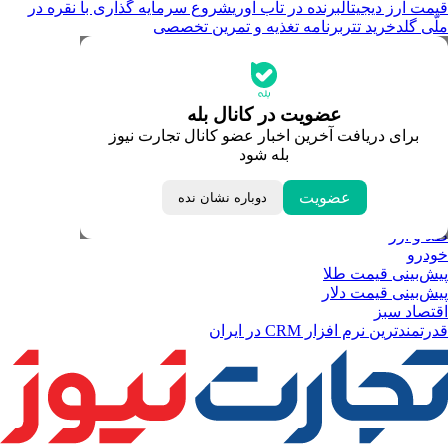
قیمت ارز دیجیتال
برنده در تاب آوری
شروع سرمایه گذاری با نقره در
ملّی گلد
خرید تتر
برنامه تغذیه و تمرین تخصصی
جدیدترین قیمت‌ها
قیمت طلا
قیمت دلار
قیمت سکه امامی
عضویت در کانال بله
قیمت یورو
برای دریافت آخرین اخبار عضو کانال تجارت نیوز
قیمت درهم امارات
بله شود
ابزار تبدیل نرخ ارز
خبرهای مهم
لحظه تحویل سال
عضویت
دوباره نشان نده
داغ‌ترین‌های اقتصادی
طلا و ارز
خودرو
پیش‌بینی قیمت طلا
پیش‌بینی قیمت دلار
اقتصاد سبز
قدرتمندترین نرم‌ افزار CRM در ایران