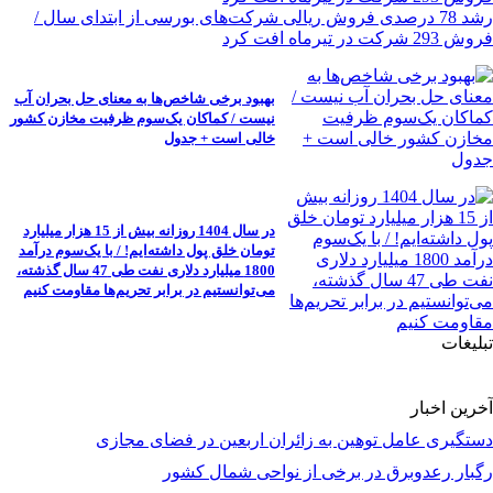
رشد 78 درصدی فروش ریالی شرکت‌های بورسی از ابتدای سال /
فروش 293 شرکت در تیرماه افت کرد
بهبود برخی شاخص‌ها به معنای حل بحران آب
نیست / کماکان یک‌سوم ظرفیت مخازن کشور
خالی است + جدول
در سال 1404 روزانه بیش از 15 هزار میلیارد
تومان خلق پول داشته‌ایم! / با یک‌سوم درآمد
1800 میلیارد دلاری نفت طی 47 سال گذشته،
می‌توانستیم در برابر تحریم‌ها مقاومت کنیم
تبلیغات
آخرین اخبار
دستگیری عامل توهین به زائران اربعین در فضای مجازی
رگبار رعدوبرق در برخی از نواحی شمال کشور