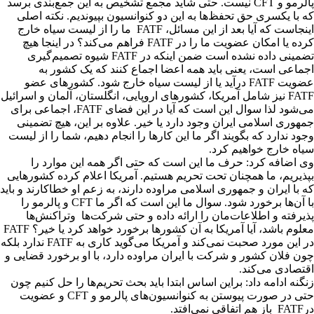
پالرمو و CFT نیست. حتی شاید مجمع تشخیص به این جمع‌بندی برسد
که با یکسری حق تحفظ‌ها به این دو کنوانسیون بپیوندیم. نکته اصلی
اینجاست که آیا بعد از این مسائل، FATF ما را از لیست سیاه خارج
کرده یا امکان عضویت ما را در FATF فراهم می‌کند؟ در اینجا هیچ
تضمینی داده نشده است ضمن اینکه در FATF شیوه تصمیم‌گیری
اجماعی است، یعنی باید همه اعضا اجماع کنند که یک کشور به
عضویت FATF درآید یا از لیست سیاه خارج شود. کشورهای عضو
FATF نیز شامل آمریکا، کشورهای اروپایی، انگلستان، آلمان و اسرائیل
می‌شود لذا سوال این است که آیا در این فضای FATF، اجماعی برای
جمهوری اسلامی ایران وجود دارد یا خیر. علاوه بر این، هیچ تضمینی
وجود ندارد که بگویند اگر ما این کارها را انجام دهیم، شما را از لیست
سیاه خارج خواهیم کرد.
وی اضافه کرد: حرف ما این است که حتی اگر همه این موارد را
بپذیریم، ما همچنان تحت تحریم هستیم. آمریکا اعلام کرده کشورهایی
که با ایران و جمهوری اسلامی مراوده دارند، به زعم او خطاکارند و باید
با آن‌ها برخورد شود. سوال ما این است که اگر ما CFT و پالرمو را
پذیرفته و اطلاعات‌مان را ارائه داده و حتی شرکت‌ها وتراکنش‌ها
معلوم باشد، آیا آمریکا به آن کشورها برخورد خواهد کرد یا خیر؟ FATF
در این مورد صحبت نمی‌کند و آمریکا می‌گوید کاری به FATF ندارد بلکه
چون فلان کشور و شرکت با ایران مراوده دارد، با او برخورد قضایی و
اقتصادی می‌کند.
زنگنه ادامه داد: براین اساس ابتدا باید بحث تحریم‌ها را حل کنیم چون
حتی در صورت پیوستن به کنوانسیون‌های پالرمو و CFT و عضویت
درFATF باز هم اتفاقی نمی‌افتد.