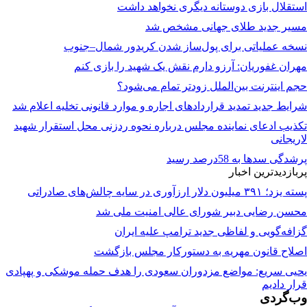
استقلال بازی دوستانه دیگری نخواهد داشت
مسیر جدید طلای جهانی مشخص شد
نسخه عملیاتی برای پول‌ساز شدن کریدور شمال–جنوب
مهران غفوریان: آرزو دارم نقش یک شهید را بازی کنم
حجم اینترنت بین‌الملل زودتر تمام می‌شود؟
شرایط جدید تمدید قراردادهای اجاره و موارد قانونی تخلیه اعلام شد
تکذیب ادعای نماینده مجلس درباره نحوه ردزنی محل استقرار شهید
لاریجانی
پرشدگی سدها به 58درصد رسید
پربازدیدترین اخبار
پسته یزد؛ ۳۹۱ میلیون دلار ارزآوری در سایه چالش‌های صادراتی
محسن رضایی دبیر شورای عالی امنیت ملی شد
گزافه‌گویی و لفاظی جدید ترامپ علیه ایران
اصلاح قانون مهریه به دستورکار مجلس بازگشت
یحیی سریع: مواضع مزدوران سعودی را هدف حمله موشکی و پهپادی
قرار دادیم
وب‌گردی