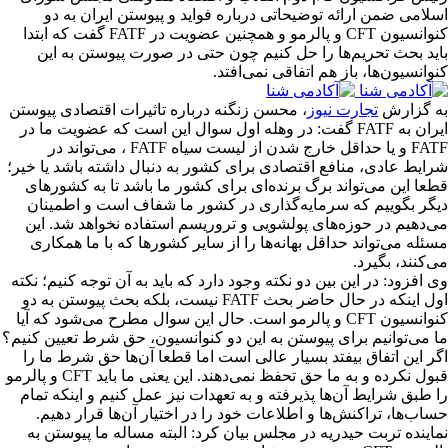
اسلامی ضمن ارائه توضیحاتی درباره فواید و پیوستن ایران به دو
کنوانسیون CFT و پالرمو و همچنین عضویت در FATF گفت که ابتدا
باید بحث تحریم‌ها را حل کنیم چون حتی در صورت پیوستن به این
کنوانسیون‌ها، باز هم اتفاقی نمی‌افتد.
به گزارش
تجارت نیوز
، محسن زنگنه درباره تاثیرات اقتصادی پیوستن
ایران به FATF گفت: در وهله اول سوال این است که عضویت ما در
FATF و یا حداقل خارج شدن از لیست سیاه FATF ، می‌تواند در
شرایط عادی، منافع اقتصادی برای کشور به دنبال داشته باشد یا خیر؛
قطعا این می‌تواند برگ برنده‌ای برای کشور ما باشد تا به کشورهای
دیگر بگوییم که سرمایه‌گذاری در کشور ما شفاف است و اطمینان
می‌دهیم در حوزه‌های پولشویی و تروریسم استفاده نخواهد شد. این
مسئله می‌تواند حداقل بهانه‌ها را از سایر کشورها که با ما همکاری
می‌کنند، بگیرد.
وی افزود: در این بین دو نکته وجود دارد که باید به آن‌ توجه کنیم؛ نکته
اول اینکه در حال حاضر بحث FATF نیست، بلکه بحث پیوستن به دو
کنوانسیون CFT و پالرمو است. حال این سوال مطرح می‌شود که آیا
ما می‌توانیم برای پیوستن به این دو کنوانسیون، حق شرط تعیین کنیم؟
اگر این اتفاق بیفتد بسیار عالی است اما قطعا آن‌ها حق شرط ما را
قبول نکرده و به ما حق تحفظ نمی‌دهند. این یعنی ما باید CFT و پالرمو
را طبق شرایط آن‌ها پذیرفته و به تعهدات نیز عمل کنیم و اینکه تمام
حساب‌ها، تراکنش‌ها و اطلاعات خود را در اختیار آن‌ها قرار دهیم.
نماینده تربت حیدریه در مجلس بیان کرد: البته مساله ما پیوستن به