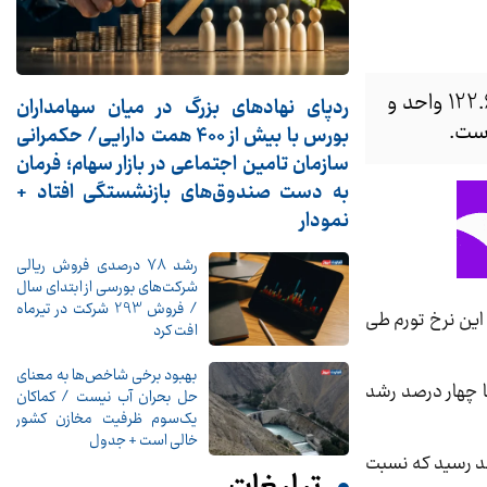
طبق محاسبات بانک مرکزی شاخص کل بهای مصرف کننده در خرداد ماه سال جاری در مناطق شهری به 122.6 واحد و
ردپای نهادهای بزرگ در میان سهامداران
بورس با بیش از 400 همت دارایی/ حکمرانی
سازمان تامین اجتماعی در بازار سهام؛ فرمان
به دست صندوق‌های بازنشستگی افتاد +
نمودار
رشد 78 درصدی فروش ریالی
شرکت‌های بورسی از ابتدای سال
/ فروش 293 شرکت در تیرماه
ی شد و با افزایش قابل توجهی به 13.7 درصد رسید. آیا این نرخ تورم طی
افت کرد
بهبود برخی شاخص‌ها به معنای
اثیر التهابات اخیر ارزی با چهار درصد رشد
حل بحران آب نیست / کماکان
یک‌سوم ظرفیت مخازن کشور
خالی است + جدول
بهای کالاها و خدمات مصرفی در مناطق شهری ایران در خرداد ماه سال جاری به عدد 122.6 واحد رسید که نسبت