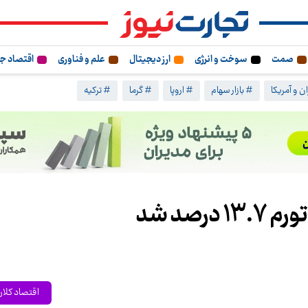
صمت
سوخت و انرژی
ارز دیجیتال
علم و فناوری
اقتصاد ج
ن و آمریکا
# بازار سهام
# اروپا
# گرما
# ترکیه
اقتصاد کلا