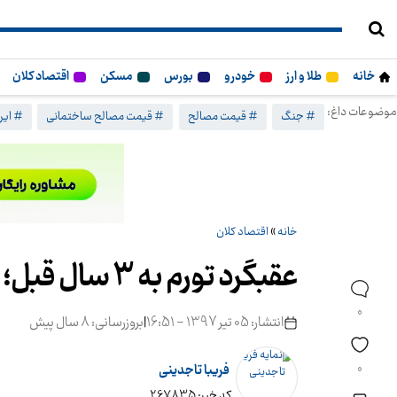
خانه
طلا و ارز
خودرو
بورس
مسکن
اقتصاد کلان
موضوعات داغ:
# جنگ
# قیمت مصالح
# قیمت مصالح ساختمانی
# ایرا
خانه
»
اقتصاد کلان
عقبگرد تورم به 3 سال قبل؛ تورم 13.7 درصد شد
0
انتشار: 05 تیر 1397 - 16:51
|
بروزرسانی: 8 سال پیش
0
فریبا تاجدینی
کد خبر: 267835