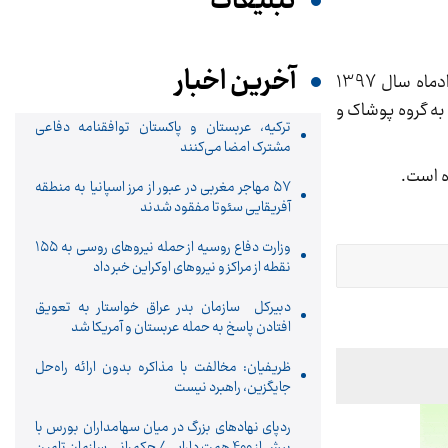
تبلیغات
آخرین اخبار
درمیان گروه‌های اصلی شاخص بهای کالاها و خدمات مصرفی در مناطق شهری ایران گروه دخانیات با 28.7 درصد در خردادماه سال 1397
 اختیار دارد. کمترین میزان تورم نقطه به نقطه در خرداد ماه امسال نیز با 9.8 درصد به گروه پوشاک و
ترکیه، عربستان و پاکستان توافقنامه دفاعی
مشترک امضا می‌کنند
ه است.
۵۷ مهاجر مغربی در عبور از مرز اسپانیا به منطقه
آفریقایی سئوتا مفقود شدند
وزارت دفاع روسیه از حمله نیروهای روسی به ۱۵۵
نقطه از مراکز و نیروهای اوکراین خبر داد
دبیرکل سازمان بدر عراق خواستار به تعویق
افتادن پاسخ به حمله عربستان و آمریکا شد
ظریفیان: مخالفت با مذاکره بدون ارائه راه‌حل
جایگزین، راهبرد نیست
ردپای نهادهای بزرگ در میان سهامداران بورس با
بیش از 400 همت دارایی/ حکمرانی سازمان تامین