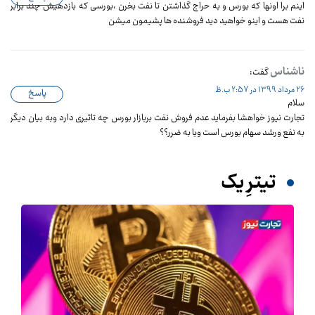
اینم برا اونها که بورس و به حراج گذاشتن تا نفت بخرن ،بورسی که بازدهیش چند برابر
نفت هست و اینو خواهید دید فروشنده ها پشیمون میشن
ناشناس
گفت:
26 مرداد 1399 در 2:57 ب.ظ
پاسخ
سلام
تجارت نیوز خواهشا بفرماید عدم فروش نفت بربازار بورس چه تاثیری دارد وبه بیان دیگر
به نفع ورشد سهام بورس است ویا به ضرر؟؟
تیترِ یک