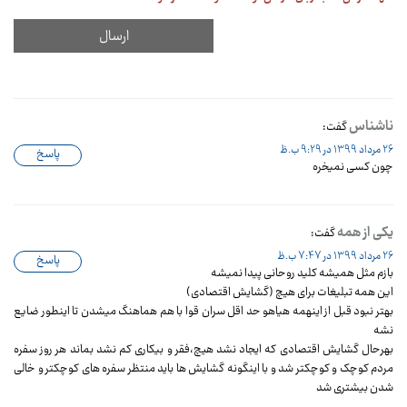
ناشناس
گفت:
26 مرداد 1399 در 9:29 ب.ظ
پاسخ
چون کسی نمیخره
یکی از همه
گفت:
26 مرداد 1399 در 7:47 ب.ظ
پاسخ
بازم مثل همیشه کلید روحانی پیدا نمیشه
این همه تبلیغات برای هیچ (گشایش اقتصادی)
بهتر نبود قبل از اینهمه هیاهو حد اقل سران قوا با هم هماهنگ میشدن تا اینطور ضایع
نشه
بهرحال گشایش اقتصادی که ایجاد نشد هیچ،فقر و بیکاری کم نشد بماند هر روز سفره
مردم کوچک و کوچکتر شد و با اینگونه گشایش ها باید منتظر سفره های کوچکتر و خالی
شدن بیشتری شد