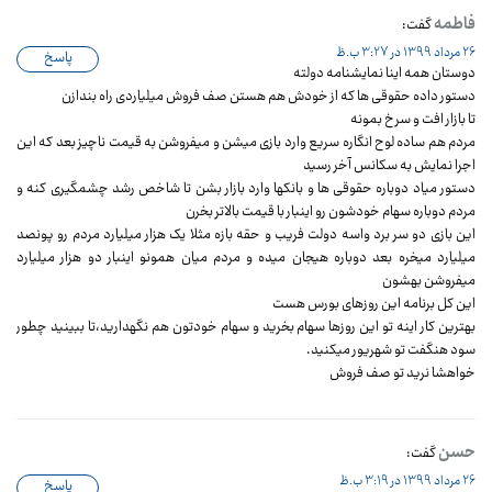
فاطمه
گفت:
26 مرداد 1399 در 3:27 ب.ظ
پاسخ
دوستان همه اینا نمایشنامه دولته
دستور داده حقوقی ها که از خودش هم هستن صف فروش میلیاردی راه بندازن
تا بازار افت و سرخ بمونه
مردم هم ساده لوح انگاره سریع وارد بازی میشن و میفروشن به قیمت ناچیز بعد که این
اجرا نمایش به سکانس آخر رسید
دستور میاد دوباره حقوقی ها و بانکها وارد بازار بشن تا شاخص رشد چشمگیری کنه و
مردم دوباره سهام خودشون رو اینبار با قیمت بالاتر بخرن
این بازی دو سر برد واسه دولت فریب و حقه بازه مثلا یک هزار میلیارد مردم رو پونصد
میلیارد میخره بعد دوباره هیجان میده و مردم میان همونو اینبار دو هزار میلیارد
میفروشن بهشون
این کل برنامه این روزهای بورس هست
بهترین کار اینه تو این روزها سهام بخرید و سهام خودتون هم نگهدارید،تا ببینید چطور
سود هنگفت تو شهریور میکنید.
خواهشا نرید تو صف فروش
حسن
گفت:
26 مرداد 1399 در 3:19 ب.ظ
پاسخ