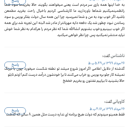
پاسخ
به خدا اینها همه بازی سر مردم است یعنی میخواهند بگویند حالا بخریدما سود شما
راتظمینمیکنیم شماها باوردارید ما کارشناسی کردیم باخیال راحت بخرید مطمعن
باشید اگر خوب بود به من و شما نمیرسید چرا این همه سال دولت بفکر بورس.و سود
رساندن نبود چطور شد یک دفعه دایه مهربانتر از مادر شد البته این تجربه شد برای همه
اگر خوب ببینیم وخوب بشنویم انشاالله شما که نظر مردم را هرکدام به نظر شما خوش
نیاید منتشر نمیکنید پس چرا نظر خواهی میکنید
ناشناس
گفت:
26 مرداد 1399 در 5:49 ب.ظ
پاسخ
گذشته از دلایل اعلامی اگر امروز شروع میشد تو نطفه شکست میخورد چون با نیرنگ
نمیشه کار جلو بره بورس رو خراب می‌کنند تا برا خودشون درآمد درست کنم! اونم تابلو
حالا بشینید تا بیاییم نفتتون رو بخریم خخخخ
کاویانی
گفت:
26 مرداد 1399 در 4:16 ب.ظ
پاسخ
فقط همینو میدونم که دولت هیچ برنامه ای نداره درست مثل همین 8 سالی که گذشت