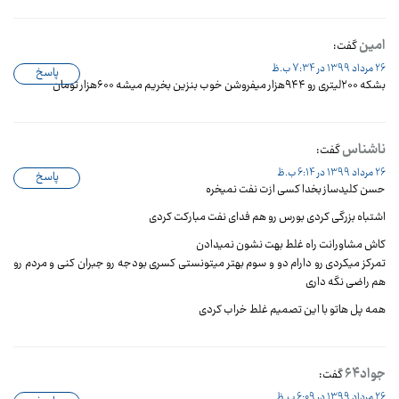
امین
گفت:
26 مرداد 1399 در 7:34 ب.ظ
پاسخ
بشکه ۲۰۰لیتری رو ۹۴۴هزار میفروشن خوب بنزین بخریم میشه ۶۰۰هزار تومان
ناشناس
گفت:
26 مرداد 1399 در 6:14 ب.ظ
پاسخ
حسن کلیدساز بخدا کسی ازت نفت نمیخره
اشتباه بزرگی کردی بورس رو هم فدای نفت مبارکت کردی
کاش مشاورانت راه غلط بهت نشون نمیدادن
تمرکز میکردی رو دارام دو و سوم بهتر میتونستی کسری بودجه رو جبران کنی و مردم رو
هم راضی نگه داری
همه پل هاتو با این تصمیم غلط خراب کردی
جواد۶۴
گفت:
26 مرداد 1399 در 6:09 ب.ظ